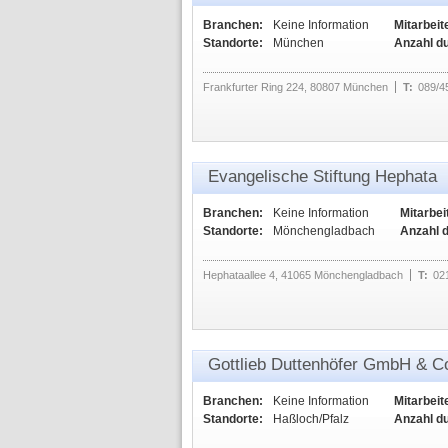
Branchen:
Keine Information
Mitarbeit
Standorte:
München
Anzahl d
Frankfurter Ring 224, 80807 München
T:
089/4
Evangelische Stiftung Hephata
Branchen:
Keine Information
Mitarbei
Standorte:
Mönchengladbach
Anzahl 
Hephataallee 4, 41065 Mönchengladbach
T:
02
Gottlieb Duttenhöfer GmbH & C
Branchen:
Keine Information
Mitarbeit
Standorte:
Haßloch/Pfalz
Anzahl d