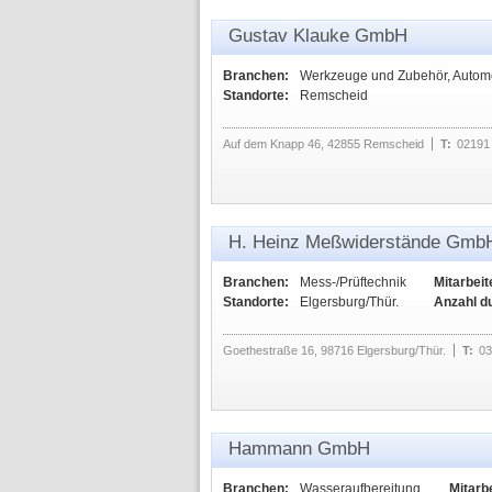
Gustav Klauke GmbH
Branchen:
Werkzeuge und Zubehör, Automob
Standorte:
Remscheid
Auf dem Knapp 46, 42855 Remscheid
T:
02191
H. Heinz Meßwiderstände Gmb
Branchen:
Mess-/Prüftechnik
Mitarbeit
Standorte:
Elgersburg/Thür.
Anzahl d
Goethestraße 16, 98716 Elgersburg/Thür.
T:
03
Hammann GmbH
Branchen:
Wasseraufbereitung
Mitarbe