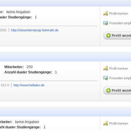
er:
keine Angaben
Profil merken
ualer Studiengänge:
1
Freunden empf
62031
http://steuerberatung-heimrath.de
Mitarbeiter:
250
Profil merken
Anzahl dualer Studiengänge:
1
Freunden empf
 912-0
http://www.helbako.de
rbeiter:
keine Angaben
Profil merken
ahl dualer Studiengänge:
1