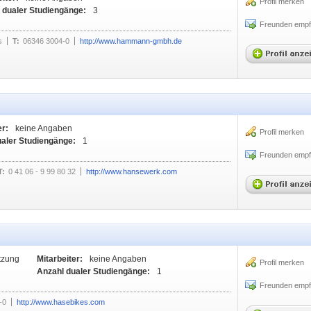
Profil merken
 dualer Studiengänge:
3
Freunden empf
s
T:
06346 3004-0
http://www.hammann-gmbh.de
er:
keine Angaben
Profil merken
ualer Studiengänge:
1
Freunden empf
T:
0 41 06 - 9 99 80 32
http://www.hansewerk.com
tzung
Mitarbeiter:
keine Angaben
Profil merken
Anzahl dualer Studiengänge:
1
Freunden empf
-0
http://www.hasebikes.com