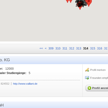
55
12
28
438
136
79
15
67
2
65
471
1130
33
11
98
222
178
254
102
3
459
41
202
187
21
4
<<
<
309
310
311
312
313
314
315
316
31
o. KG
er:
12000
Profil merken
ualer Studiengänge:
5
Freunden empf
 824552
http://www.vaillant.de
bH