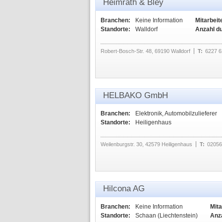
Heimrath & Bley
Branchen:
Keine Information
Mitarbeit
Standorte:
Walldorf
Anzahl d
Robert-Bosch-Str. 48, 69190 Walldorf
T:
6227 
HELBAKO GmbH
Branchen:
Elektronik, Automobilzulieferer
Standorte:
Heiligenhaus
Weilenburgstr. 30, 42579 Heiligenhaus
T:
02056
Hilcona AG
Branchen:
Keine Information
Mita
Standorte:
Schaan (Liechtenstein)
Anz