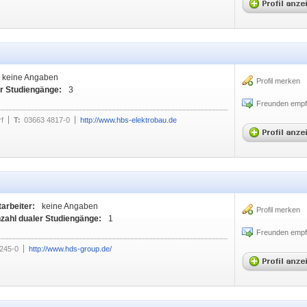
keine Angaben
Profil merken
r Studiengänge:
3
Freunden empf
f
T:
03663 4817-0
http://www.hbs-elektrobau.de
tarbeiter:
keine Angaben
Profil merken
zahl dualer Studiengänge:
1
Freunden empf
245-0
http://www.hds-group.de/