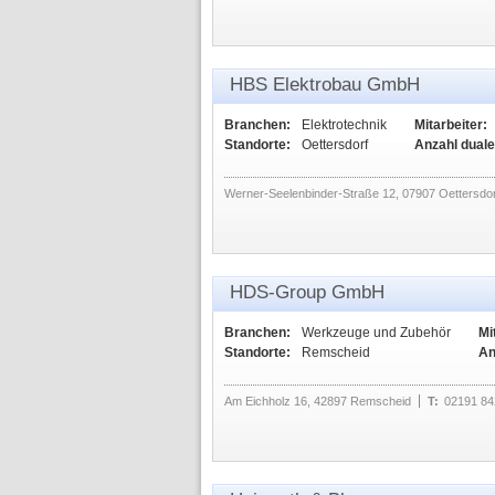
HBS Elektrobau GmbH
Branchen:
Elektrotechnik
Mitarbeiter:
Standorte:
Oettersdorf
Anzahl duale
Werner-Seelenbinder-Straße 12, 07907 Oettersdor
HDS-Group GmbH
Branchen:
Werkzeuge und Zubehör
Mi
Standorte:
Remscheid
An
Am Eichholz 16, 42897 Remscheid
T:
02191 84