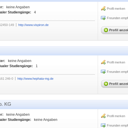
er:
keine Angaben
Profil merken
ualer Studiengänge:
4
Freunden empf
52450-149
http://www.vispiron.de
ter:
keine Angaben
Profil merken
dualer Studiengänge:
1
Freunden empf
161 246-0
http://www.hephata-mg.de
o. KG
er:
keine Angaben
Profil merken
ualer Studiengänge:
keine Angaben
Freunden empf