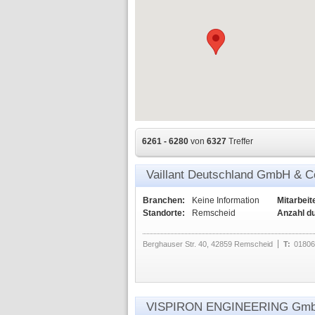
6261 - 6280
von
6327
Treffer
Vaillant Deutschland GmbH & C
Branchen:
Keine Information
Mitarbeit
Standorte:
Remscheid
Anzahl d
Berghauser Str. 40, 42859 Remscheid
T:
01806
VISPIRON ENGINEERING Gm