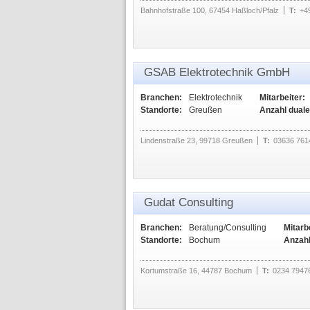
Bahnhofstraße 100, 67454 Haßloch/Pfalz
T:
+4
GSAB Elektrotechnik GmbH
Branchen:
Elektrotechnik
Mitarbeiter:
Standorte:
Greußen
Anzahl duale
Lindenstraße 23, 99718 Greußen
T:
03636 761
Gudat Consulting
Branchen:
Beratung/Consulting
Mitarb
Standorte:
Bochum
Anzahl
Kortumstraße 16, 44787 Bochum
T:
0234 7947