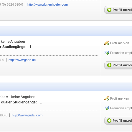
9 (0) 6324 590-0
http://www.duttenhoefer.com
keine Angaben
Profil merken
r Studiengänge:
1
Freunden empf
4-0
http://www.gsab.de
eiter:
keine Angaben
Profil merken
 dualer Studiengänge:
1
Freunden empf
680-0
http://www.gudat.com