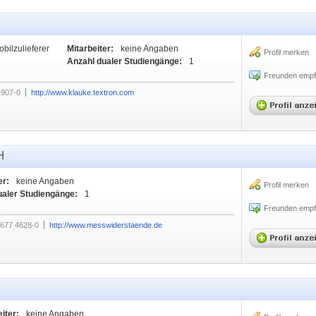
ilzulieferer
Mitarbeiter:
keine Angaben
Profil merken
Anzahl dualer Studiengänge:
1
Freunden empf
 907-0
http://www.klauke.textron.com
H
er:
keine Angaben
Profil merken
ualer Studiengänge:
1
Freunden empf
677 4628-0
http://www.messwiderstaende.de
iter:
keine Angaben