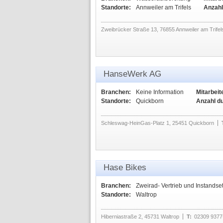
Standorte:
Annweiler am Trifels
Anzahl
Zweibrücker Straße 13, 76855 Annweiler am Trifel
HanseWerk AG
Branchen:
Keine Information
Mitarbeit
Standorte:
Quickborn
Anzahl d
Schleswag-HeinGas-Platz 1, 25451 Quickborn
Hase Bikes
Branchen:
Zweirad- Vertrieb und Instandse
Standorte:
Waltrop
Hiberniastraße 2, 45731 Waltrop
T:
02309 9377