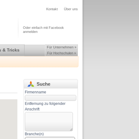
Kontakt
Über uns
Oder einfach mit Facebook
anmelden
Für Unternehmen »
 & Tricks
Für Hochschulen »
Suche
Firmenname
Entfernung zu folgender
Anschrift
Branche(n)