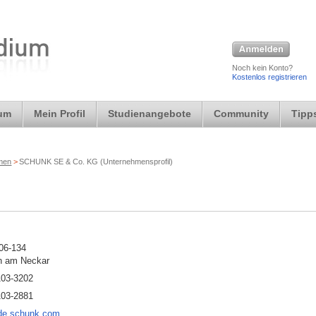
Noch kein Konto?
Kostenlos registrieren
ium
Mein Profil
Studienangebote
Community
Tipps
rmen
>
SCHUNK SE & Co. KG (Unternehmensprofil)
106-134
n am Neckar
103-3202
103-2881
de.schunk.com