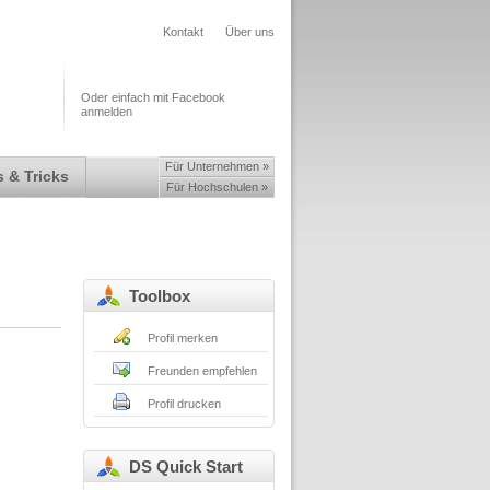
Kontakt
Über uns
Oder einfach mit Facebook
anmelden
Für Unternehmen »
 & Tricks
Für Hochschulen »
Toolbox
Profil merken
Freunden empfehlen
Profil drucken
DS Quick Start