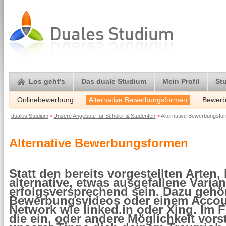
Los geht's
Das duale Studium
Mein Profil
St
Onlinebewerbung
Alternative Bewerbungsformen
Bewerb
duales Studium
>
Unsere Angebote für Schüler & Studenten
>
Alternative Bewerbungsfo
Alternative Bewerbungsformen
Statt den bereits vorgestellten Arte
alternative, etwas ausgefallene Vari
erfolgsversprechend sein. Dazu gehö
Bewerbungsvideos oder einem Accou
Network wie linked.in oder Xing. Im
die ein, oder andere Möglichkeit vorst