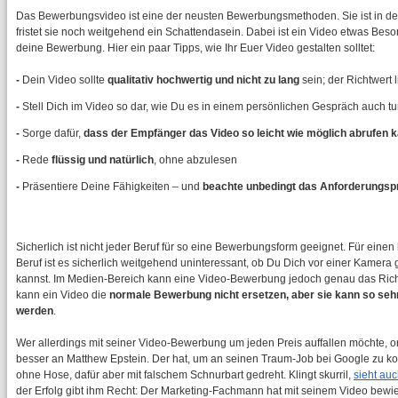
Das Bewerbungsvideo ist eine der neusten Bewerbungsmethoden. Sie ist in den V
fristet sie noch weitgehend ein Schattendasein. Dabei ist ein Video etwas Bes
deine Bewerbung. Hier ein paar Tipps, wie Ihr Euer Video gestalten solltet:
-
Dein Video sollte
qualitativ hochwertig und nicht zu lang
sein; der Richtwert 
-
Stell Dich im Video so dar, wie Du es in einem persönlichen Gespräch auch t
-
Sorge dafür,
dass der Empfänger das Video so leicht wie möglich abrufen 
-
Rede
flüssig und natürlich
, ohne abzulesen
-
Präsentiere Deine Fähigkeiten – und
beachte unbedingt das Anforderungspro
Sicherlich ist nicht jeder Beruf für so eine Bewerbungsform geeignet. Für eine
Beruf ist es sicherlich weitgehend uninteressant, ob Du Dich vor einer Kamera 
kannst. Im Medien-Bereich kann eine Video-Bewerbung jedoch genau das Richt
kann ein Video die
normale Bewerbung nicht ersetzen, aber sie kann so sehr
werden
.
Wer allerdings mit seiner Video-Bewerbung um jeden Preis auffallen möchte, orie
besser an Matthew Epstein. Der hat, um an seinen Traum-Job bei Google zu k
ohne Hose, dafür aber mit falschem Schnurbart gedreht. Klingt skurril,
sieht auc
der Erfolg gibt ihm Recht: Der Marketing-Fachmann hat mit seinem Video bewie