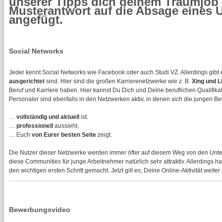
unserer Tipps dich deinem Traumjob n
Musterantwort auf die Absage eines
angefügt.
Social Networks
Jeder kennt Social Networks wie Facebook oder auch Studi VZ. Allerdings gibt
ausgerichtet
sind. Hier sind die großen Karrierenetzwerke wie z. B.
Xing und L
Beruf und Karriere haben. Hier kannst Du Dich und Deine beruflichen Qualifika
Personaler sind ebenfalls in den Netzwerken aktiv, in denen sich die jungen Be
…
vollständig und aktuell
ist.
…
professionell
aussieht.
… Euch
von Eurer besten Seite
zeigt.
Die Nutzer dieser Netzwerke werden immer öfter auf diesem Weg von den Unte
diese Communities für junge Arbeitnehmer natürlich sehr attraktiv. Allerdings h
den wichtigen ersten Schritt gemacht. Jetzt gilt es, Deine Online-Aktivität weit
Bewerbungsvideo