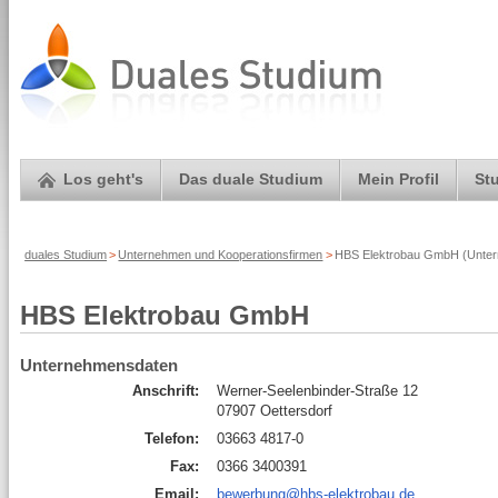
Los geht's
Das duale Studium
Mein Profil
St
duales Studium
>
Unternehmen und Kooperationsfirmen
>
HBS Elektrobau GmbH (Untern
HBS Elektrobau GmbH
Unternehmensdaten
Anschrift:
Werner-Seelenbinder-Straße 12
07907 Oettersdorf
Telefon:
03663 4817-0
Fax:
0366 3400391
Email:
bewerbung@hbs-elektrobau.de