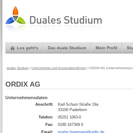
Los geht's
Das duale Studium
Mein Profil
St
duales Studium
>
Unternehmen und Kooperationsfirmen
>
ORDIX AG (Unternehmensprof
ORDIX AG
Unternehmensdaten
Anschrift:
Karl-Schurz-Straße 19a
33100 Paderborn
Telefon:
05251 1063-0
Fax:
0180 167349 0
Email:
martin.hoermann@ordix.de