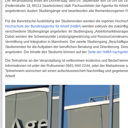
Die Veranstaltung findet am Donnerstag, dem 05. September von 16 Uhr bis 18
(Hafenstraße 18, 66111 Saarbrücken) statt. Fachausbilder der Agentur für Arbe
angebotenen dualen Studiengänge und beantworten alle themenbezogenen F
Für die theoretische Ausbildung der Studierenden werden die eigenen Hochsc
Hochschule der Bundesagentur für Arbeit (HdBA)
werden exklusiv die zukünftig
verschiedene Studiengänge angeboten: Im Studiengang „Arbeitsmarktmanageme
Dabei werden die Schwerpunkte Leistungsgewährung und Ressourcensteueru
Vermittlung und Integration in Mannheim. Der zweite Studiengang „Beschäftigun
Studierenden für die Aufgaben der beruflichen Beratung und Orientierung. D
angeboten. Die Inhalte des Studiums können auf der
Seite der HdBA nachgele
Die Teilnahme an der Veranstaltung ist vollkommen kostenlos und Bedarf kein
Informationen ist unter der Rufnummer 0681-944-2244, oder der Mailadresse s
Teilnehmern wünschen wir einen aufschlussreichen Nachmittag und gegebenen
Arbeit!