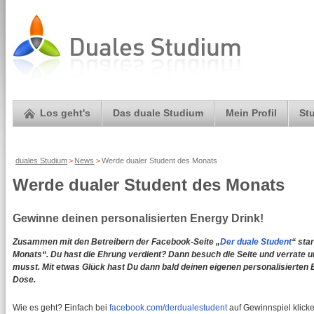
Los geht's
Das duale Studium
Mein Profil
St
duales Studium
>
News
>
Werde dualer Student des Monats
Werde dualer Student des Monats
Gewinne deinen personalisierten Energy Drink!
Zusammen mit den Betreibern der Facebook-Seite „
Der duale Student
“ sta
Monats“. Du hast die Ehrung verdient? Dann besuch die Seite und verrate
musst. Mit etwas Glück hast Du dann bald deinen eigenen personalisierte
Dose.
Wie es geht? Einfach bei
facebook.com/derdualestudent
auf Gewinnspiel klick