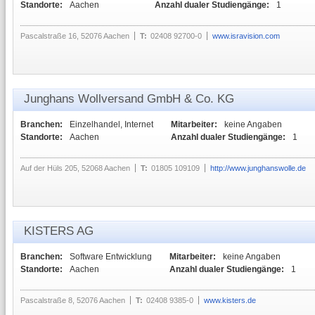
Standorte:
Aachen
Anzahl dualer Studiengänge:
1
Pascalstraße 16, 52076 Aachen
T:
02408 92700-0
www.isravision.com
Junghans Wollversand GmbH & Co. KG
Branchen:
Einzelhandel, Internet
Mitarbeiter:
keine Angaben
Standorte:
Aachen
Anzahl dualer Studiengänge:
1
Auf der Hüls 205, 52068 Aachen
T:
01805 109109
http://www.junghanswolle.de
KISTERS AG
Branchen:
Software Entwicklung
Mitarbeiter:
keine Angaben
Standorte:
Aachen
Anzahl dualer Studiengänge:
1
Pascalstraße 8, 52076 Aachen
T:
02408 9385-0
www.kisters.de