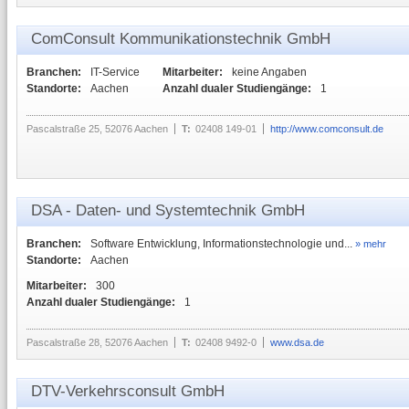
ComConsult Kommunikationstechnik GmbH
Branchen:
IT-Service
Mitarbeiter:
keine Angaben
Standorte:
Aachen
Anzahl dualer Studiengänge:
1
Pascalstraße 25, 52076 Aachen
T:
02408 149-01
http://www.comconsult.de
DSA - Daten- und Systemtechnik GmbH
Branchen:
Software Entwicklung, Informationstechnologie und...
» mehr
Standorte:
Aachen
Mitarbeiter:
300
Anzahl dualer Studiengänge:
1
Pascalstraße 28, 52076 Aachen
T:
02408 9492-0
www.dsa.de
DTV-Verkehrsconsult GmbH