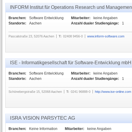
INFORM Institut für Operations Research und Manageme
Branchen:
Software Entwicklung
Mitarbeiter:
keine Angaben
Standorte:
Aachen
Anzahl dualer Studiengänge:
1
Pascalstraße 23, 52076 Aachen
T:
02408 9456-0
www.inform-software.com
ISE - Informatikgesellschaft für Software-Entwicklung mbH
Branchen:
Software Entwicklung
Mitarbeiter:
keine Angaben
Standorte:
Aachen
Anzahl dualer Studiengänge:
1
Schönebergstraße 15, 52068 Aachen
T:
0241 96888-0
http://www.ise-online.com
ISRA VISION PARSYTEC AG
Branchen:
Keine Information
Mitarbeiter:
keine Angaben