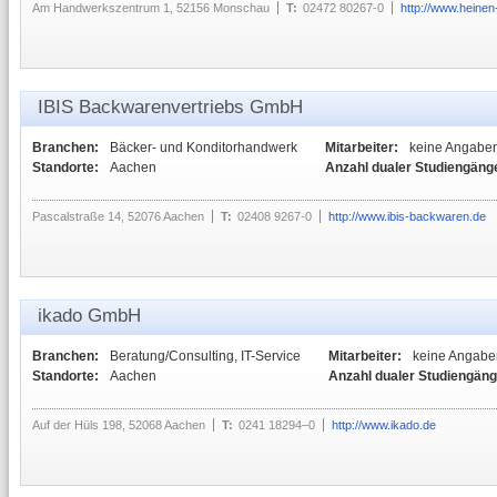
Am Handwerkszentrum 1, 52156 Monschau
T:
02472 80267-0
http://www.heinen
IBIS Backwarenvertriebs GmbH
Branchen:
Bäcker- und Konditorhandwerk
Mitarbeiter:
keine Angabe
Standorte:
Aachen
Anzahl dualer Studiengäng
Pascalstraße 14, 52076 Aachen
T:
02408 9267-0
http://www.ibis-backwaren.de
ikado GmbH
Branchen:
Beratung/Consulting, IT-Service
Mitarbeiter:
keine Angabe
Standorte:
Aachen
Anzahl dualer Studiengäng
Auf der Hüls 198, 52068 Aachen
T:
0241 18294–0
http://www.ikado.de