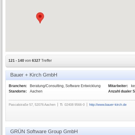
121 - 140
von
6327
Treffer
Bauer + Kirch GmbH
Branchen:
Beratung/Consulting, Software Entwicklung
Mitarbeiter:
ke
Standorte:
Aachen
Anzahl dualer 
Pascalstraße 57, 52076 Aachen
T:
02408 9566-0
http://www.bauer-kirch.de
GRÜN Software Group GmbH