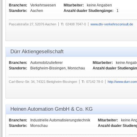
Branchen:
Verkehrswesen
Mitarbeiter:
keine Angaben
Standorte:
Aachen
Anzahl dualer Studiengänge:
1
Pascalstraße 27, 52076 Aachen
T:
02408 7047-0
www.dtv-verkehrsconsult.de
Dürr Aktiengesellschaft
Branchen:
Automobilzulieferer
Mitarbeiter:
keine Anga
Standorte:
Bietigheim-Bissingen, Monschau
Anzahl dualer Studiengän
Carl-Benz-Str. 34, 74321 Bietigheim-Bissingen
T:
07142 78-0
http://www.durr.com
Heinen Automation GmbH & Co. KG
Branchen:
Industrielle Automatisierungstechnik
Mitarbeiter:
keine An
Standorte:
Monschau
Anzahl dualer Studien