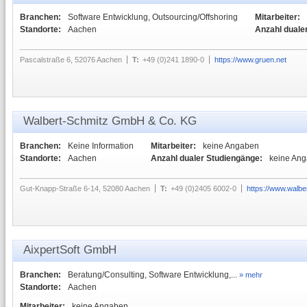
Branchen:
Software Entwicklung, Outsourcing/Offshoring
Mitarbeiter:
Standorte:
Aachen
Anzahl duale
Pascalstraße 6, 52076 Aachen
T:
+49 (0)241 1890-0
https://www.gruen.net
Walbert-Schmitz GmbH & Co. KG
Branchen:
Keine Information
Mitarbeiter:
keine Angaben
Standorte:
Aachen
Anzahl dualer Studiengänge:
keine An
Gut-Knapp-Straße 6-14, 52080 Aachen
T:
+49 (0)2405 6002-0
https://www.walbe
AixpertSoft GmbH
Branchen:
Beratung/Consulting, Software Entwicklung,...
» mehr
Standorte:
Aachen
Mitarbeiter:
keine Angaben