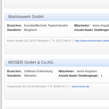
Martinswerk GmbH
Branchen:
Kunststofftechnik, Papierindustrie
Mitarbeiter:
keine Anga
Standorte:
Bergheim
Anzahl dualer Studiengä
Kölner Straße 110, 50127 Bergheim
T:
02271 902-0
http://www.martinswerk.de/de
MOSER GmbH & Co.KG
Branchen:
Software Entwicklung
Mitarbeiter:
keine Angaben
Standorte:
Würselen
Anzahl dualer Studiengänge:
1
Hauptstraße 50, 52146 Würselen
T:
02405 471-1
www.moser.de