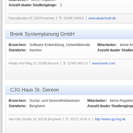
Anzahl dualer Studiengänge:
1
Pascalstraße 25, 52076 Aachen
T:
02408 149201
www.aixpertsoft.de
Brenk Systemplanung GmbH
Branchen:
Software Entwicklung, Umweltdienste
Mitarbeiter:
keine 
Standorte:
Aachen
Anzahl dualer Studi
Heider-Hof-Weg 23, 52080 Aachen
T:
02405 4651-0
www.brenk.com
CJG Haus St. Gereon
Branchen:
Sozial- und Gesundheitswesen
Mitarbeiter:
keine Angabe
Standorte:
Bergheim
Anzahl dualer Studiengäng
Van-Gils-Straße 10, 50126 Bergheim
T:
02271 4741-0
http://www.cjg-hsg.de