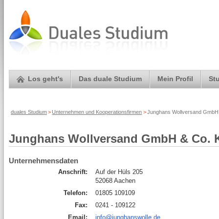
Los geht's
Das duale Studium
Mein Profil
St
duales Studium
>
Unternehmen und Kooperationsfirmen
>
Junghans Wollversand GmbH 
Junghans Wollversand GmbH & Co. 
Unternehmensdaten
Anschrift:
Auf der Hüls 205
52068 Aachen
Telefon:
01805 109109
Fax:
0241 - 109122
Email:
info@junghanswolle.de