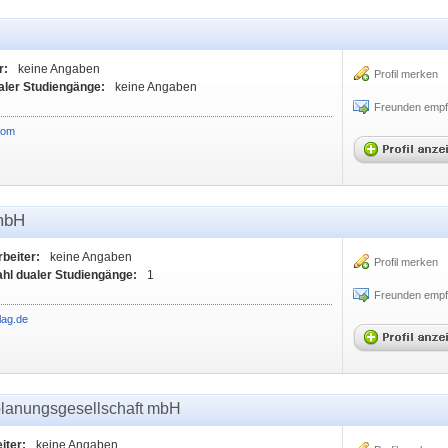
r:
keine Angaben
Profil merken
aler Studiengänge:
keine Angaben
Freunden empf
com
GmbH
rbeiter:
keine Angaben
Profil merken
hl dualer Studiengänge:
1
Freunden empf
lag.de
planungsgesellschaft mbH
iter:
keine Angaben