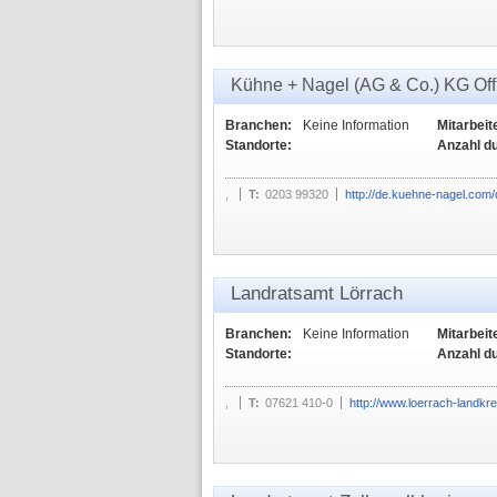
Kühne + Nagel (AG & Co.) KG Off
Branchen:
Keine Information
Mitarbeit
Standorte:
Anzahl d
,
T:
0203 99320
http://de.kuehne-nagel.com
Landratsamt Lörrach
Branchen:
Keine Information
Mitarbeit
Standorte:
Anzahl d
,
T:
07621 410-0
http://www.loerrach-landkre