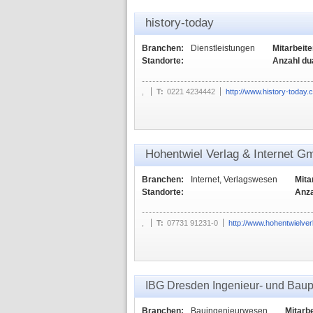
history-today
Branchen:
Dienstleistungen
Mitarbeite
Standorte:
Anzahl du
,
T:
0221 4234442
http://www.history-today.
Hohentwiel Verlag & Internet 
Branchen:
Internet, Verlagswesen
Mita
Standorte:
Anza
,
T:
07731 91231-0
http://www.hohentwielver
IBG Dresden Ingenieur- und Bau
Branchen:
Bauingenieurwesen
Mitarbe