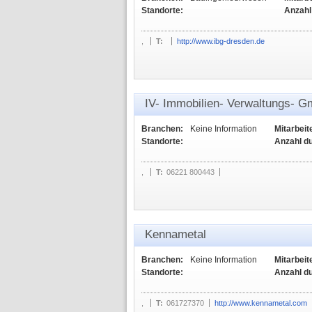
Standorte:
Anzahl
,
T:
http://www.ibg-dresden.de
IV- Immobilien- Verwaltungs- 
Branchen:
Keine Information
Mitarbeit
Standorte:
Anzahl d
,
T:
06221 800443
Kennametal
Branchen:
Keine Information
Mitarbeit
Standorte:
Anzahl d
,
T:
061727370
http://www.kennametal.com