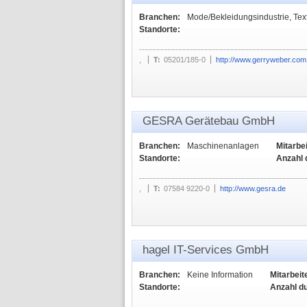
Branchen:
Mode/Bekleidungsindustrie, Text
Standorte:
,
T:
05201/185-0
http://www.gerryweber.com
GESRA Gerätebau GmbH
Branchen:
Maschinenanlagen
Mitarbei
Standorte:
Anzahl 
,
T:
07584 9220-0
http://www.gesra.de
hagel IT-Services GmbH
Branchen:
Keine Information
Mitarbeit
Standorte:
Anzahl d