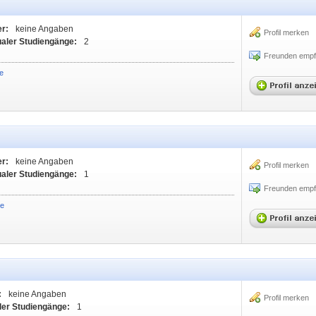
er:
keine Angaben
Profil merken
ualer Studiengänge:
2
Freunden empf
de
er:
keine Angaben
Profil merken
ualer Studiengänge:
1
Freunden empf
de
:
keine Angaben
Profil merken
ler Studiengänge:
1