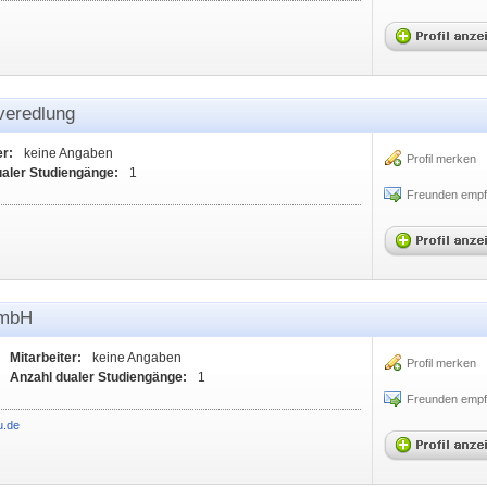
eredlung
er:
keine Angaben
Profil merken
ualer Studiengänge:
1
Freunden empf
GmbH
Mitarbeiter:
keine Angaben
Profil merken
Anzahl dualer Studiengänge:
1
Freunden empf
u.de