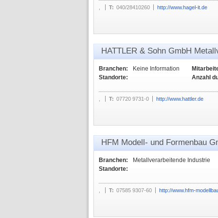
,
T:
040/28410260
http://www.hagel-it.de
HATTLER & Sohn GmbH Metallv
Branchen:
Keine Information
Mitarbeit
Standorte:
Anzahl d
,
T:
07720 9731-0
http://www.hattler.de
HFM Modell- und Formenbau 
Branchen:
Metallverarbeitende Industrie
Standorte:
,
T:
07585 9307-60
http://www.hfm-modellba