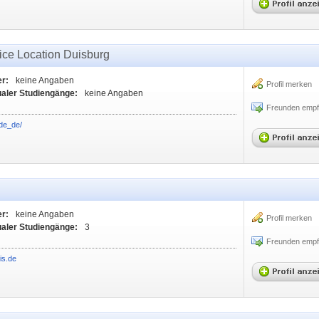
ice Location Duisburg
er:
keine Angaben
Profil merken
ualer Studiengänge:
keine Angaben
Freunden empf
/de_de/
er:
keine Angaben
Profil merken
ualer Studiengänge:
3
Freunden empf
is.de