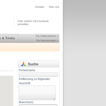
Kontakt
Über uns
Oder einfach mit Facebook
anmelden
Für Unternehmen »
 & Tricks
Für Hochschulen »
Suche
Firmenname
Entfernung zu folgender
Anschrift
Branche(n)