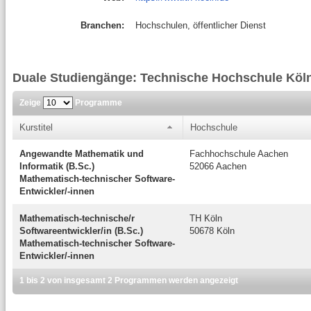
Branchen:
Hochschulen, öffentlicher Dienst
Duale Studiengänge: Technische Hochschule Köl
Zeige
Programme
Kurstitel
Hochschule
Angewandte Mathematik und
Fachhochschule Aachen
Informatik (B.Sc.)
52066 Aachen
Mathematisch-technischer Software-
Entwickler/-innen
Mathematisch-technische/r
TH Köln
Softwareentwickler/in (B.Sc.)
50678 Köln
Mathematisch-technischer Software-
Entwickler/-innen
1 bis 2 von insgesamt 2 Programmen werden angezeigt