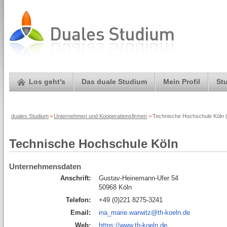
Los geht's
Das duale Studium
Mein Profil
St
duales Studium
>
Unternehmen und Kooperationsfirmen
>
Technische Hochschule Köln (
Technische Hochschule Köln
Unternehmensdaten
Anschrift:
Gustav-Heinemann-Ufer 54
50968 Köln
Telefon:
+49 (0)221 8275-3241
Email:
ina_marie.warwitz@th-koeln.de
Web:
https://www.th-koeln.de