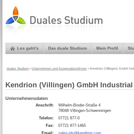
Los geht's
Das duale Studium
Mein Profil
St
duales Studium
>
Unternehmen und Kooperationsfirmen
>
Kendrion (Villingen) GmbH Ind
Kendrion (Villingen) GmbH Industrial
Unternehmensdaten
Anschrift:
Wilhelm-Binder-Straße 4
78048 Villingen-Schwenningen
Telefon:
07721 877-0
Fax:
07721 877-1465
Email:
sales-ids@kendrion.com