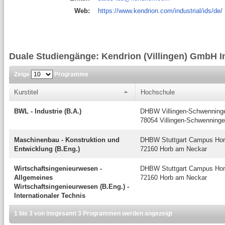
Web:
https://www.kendrion.com/industrial/ids/de/
Duale Studiengänge: Kendrion (Villingen) GmbH I
Zeige
Programme
Kurstitel
Hochschule
BWL - Industrie (B.A.)
DHBW Villingen-Schwenning
78054 Villingen-Schwenning
Maschinenbau - Konstruktion und
DHBW Stuttgart Campus Ho
Entwicklung (B.Eng.)
72160 Horb am Neckar
Wirtschaftsingenieurwesen -
DHBW Stuttgart Campus Ho
Allgemeines
72160 Horb am Neckar
Wirtschaftsingenieurwesen (B.Eng.) -
Internationaler Technis
1 bis 3 von insgesamt 3 Programmen werden angezeigt