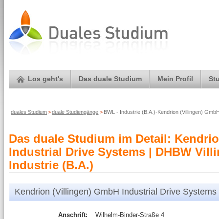
Los geht's
Das duale Studium
Mein Profil
St
duales Studium
>
duale Studiengänge
>
BWL - Industrie (B.A.)-Kendrion (Villingen) Gmb
Das duale Studium im Detail: Kendri
Industrial Drive Systems | DHBW Vil
Industrie (B.A.)
Kendrion (Villingen) GmbH Industrial Drive Systems
Anschrift:
Wilhelm-Binder-Straße 4