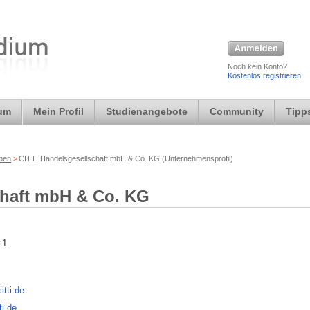
Noch kein Konto?
Kostenlos registrieren
ium
Mein Profil
Studienangebote
Community
Tipps
rmen
>
CITTI Handelsgesellschaft mbH & Co. KG (Unternehmensprofil)
chaft mbH & Co. KG
 1
tti.de
ti.de