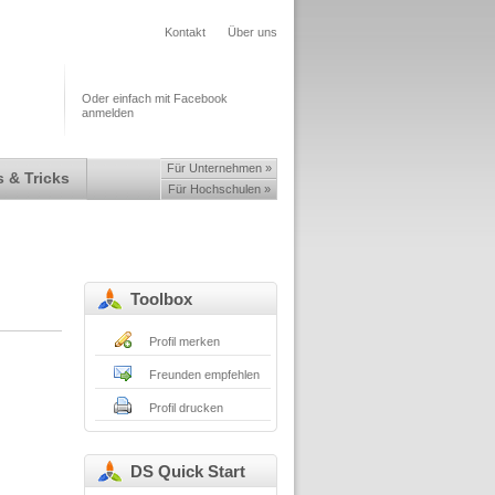
Kontakt
Über uns
Oder einfach mit Facebook
anmelden
Für Unternehmen »
 & Tricks
Für Hochschulen »
Toolbox
Profil merken
Freunden empfehlen
Profil drucken
DS Quick Start