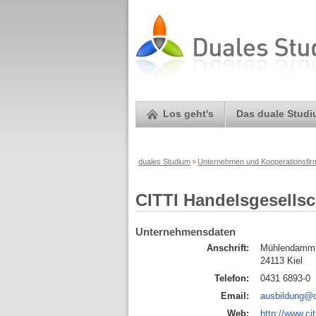
Los geht's
Das duale Stud
duales Studium
>
Unternehmen und Kooperationsfi
CITTI Handelsgesells
Unternehmensdaten
Anschrift:
Mühlendamm
24113 Kiel
Telefon:
0431 6893-0
Email:
ausbildung@ci
Web:
http://www.cit