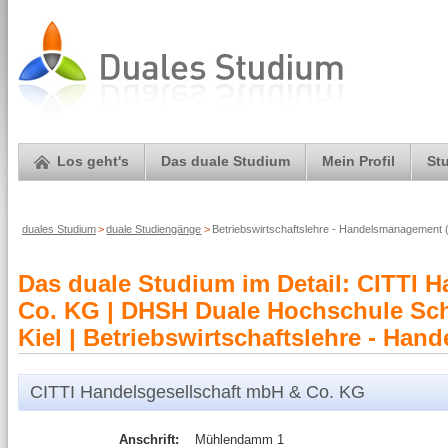
Los geht's
Das duale Studium
Mein Profil
St
duales Studium
>
duale Studiengänge
>
Betriebswirtschaftslehre - Handelsmanagement 
Das duale Studium im Detail: CITTI 
Co. KG | DHSH Duale Hochschule Sc
Kiel | Betriebswirtschaftslehre - Ha
CITTI Handelsgesellschaft mbH & Co. KG
Anschrift:
Mühlendamm 1