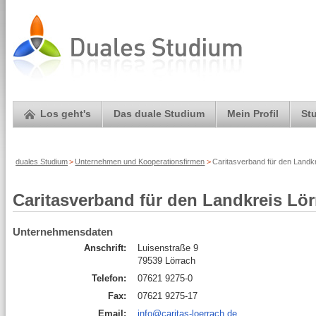
Los geht's
Das duale Studium
Mein Profil
St
duales Studium
>
Unternehmen und Kooperationsfirmen
>
Caritasverband für den Landkr
Caritasverband für den Landkreis Lör
Unternehmensdaten
Anschrift:
Luisenstraße 9
79539 Lörrach
Telefon:
07621 9275-0
Fax:
07621 9275-17
Email:
info@caritas-loerrach.de