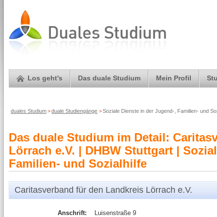
Los geht's
Das duale Studium
Mein Profil
St
duales Studium
>
duale Studiengänge
>
Soziale Dienste in der Jugend-, Familien- und So
Das duale Studium im Detail: Caritas
Lörrach e.V. | DHBW Stuttgart | Sozia
Familien- und Sozialhilfe
Caritasverband für den Landkreis Lörrach e.V.
Anschrift:
Luisenstraße 9