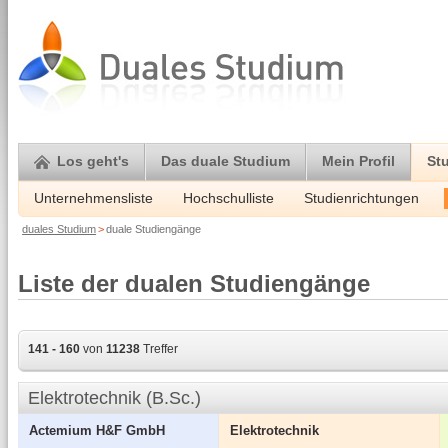
Los geht's
Das duale Studium
Mein Profil
St
Unternehmensliste
Hochschulliste
Studienrichtungen
duales Studium
>
duale Studiengänge
Liste der dualen Studiengänge
141 - 160
von
11238
Treffer
Elektrotechnik (B.Sc.)
Actemium H&F GmbH
Elektrotechnik