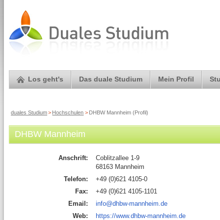
Los geht's
Das duale Studium
Mein Profil
St
duales Studium
>
Hochschulen
>
DHBW Mannheim (Profil)
DHBW Mannheim
Anschrift:
Coblitzallee 1-9
68163 Mannheim
Telefon:
+49 (0)621 4105-0
Fax:
+49 (0)621 4105-1101
Email:
info@dhbw-mannheim.de
Web:
https://www.dhbw-mannheim.de