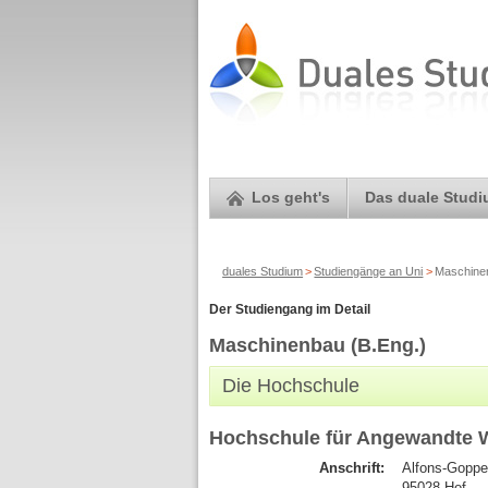
Los geht's
Das duale Stud
duales Studium
>
Studiengänge an Uni
>
Maschinen
Der Studiengang im Detail
Maschinenbau (B.Eng.)
Die Hochschule
Hochschule für Angewandte 
Anschrift:
Alfons-Goppe
95028 Hof