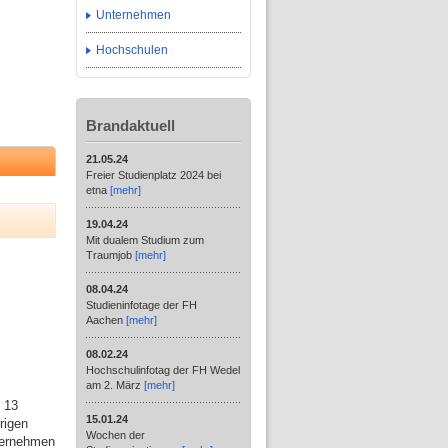
Unternehmen
Hochschulen
Brandaktuell
21.05.24
Freier Studienplatz 2024 bei
etna
[mehr]
19.04.24
Mit dualem Studium zum
Traumjob
[mehr]
08.04.24
Studieninfotage der FH
Aachen
[mehr]
08.02.24
Hochschulinfotag der FH Wedel
am 2. März
[mehr]
. 13
15.01.24
rigen
Wochen der
ternehmen