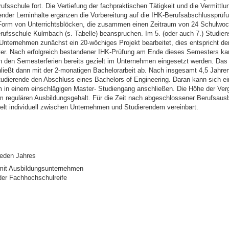
rufsschule fort. Die Vertiefung der fachpraktischen Tätigkeit und die Vermittlu
ender Lerninhalte ergänzen die Vorbereitung auf die IHK-Berufsabschlussprüf
 Form von Unterrichtsblöcken, die zusammen einen Zeitraum von 24 Schulwo
erufsschule Kulmbach (s. Tabelle) beanspruchen. Im 5. (oder auch 7.) Studie
Unternehmen zunächst ein 20-wöchiges Projekt bearbeitet, dies entspricht d
er. Nach erfolgreich bestandener IHK-Prüfung am Ende dieses Semesters ka
n den Semesterferien bereits gezielt im Unternehmen eingesetzt werden. Das
ießt dann mit der 2-monatigen Bachelorarbeit ab. Nach insgesamt 4,5 Jahren
udierende den Abschluss eines Bachelors of Engineering. Daran kann sich ei
m in einem einschlägigen Master- Studiengang anschließen. Die Höhe der Ver
m regulären Ausbildungsgehalt. Für die Zeit nach abgeschlossener Berufsaus
elt individuell zwischen Unternehmen und Studierendem vereinbart.
jeden Jahres
 mit Ausbildungsunternehmen
der Fachhochschulreife