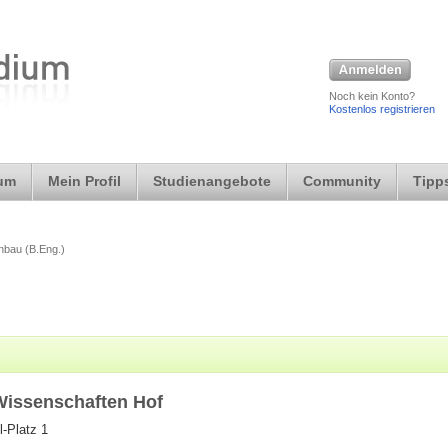
Noch kein Konto?
Kostenlos registrieren
ium
Mein Profil
Studienangebote
Community
Tipps
bau (B.Eng.)
Wissenschaften Hof
l-Platz 1