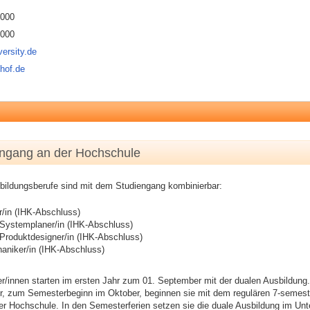
3000
4000
ersity.de
-hof.de
engang an der Hochschule
bildungsberufe sind mit dem Studiengang kombinierbar:
r/in (IHK-Abschluss)
 Systemplaner/in (IHK-Abschluss)
Produktdesigner/in (IHK-Abschluss)
aniker/in (IHK-Abschluss)
r/innen starten im ersten Jahr zum 01. September mit der dualen Ausbildung
r, zum Semesterbeginn im Oktober, beginnen sie mit dem regulären 7-semest
er Hochschule. In den Semesterferien setzen sie die duale Ausbildung im Un