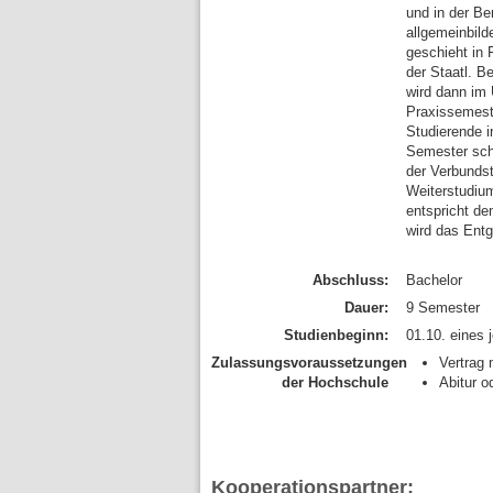
und in der Be
allgemeinbild
geschieht in
der Staatl. B
wird dann im 
Praxissemest
Studierende i
Semester schl
der Verbundst
Weiterstudiu
entspricht de
wird das Entg
Abschluss:
Bachelor
Dauer:
9 Semester
Studienbeginn:
01.10. eines 
Zulassungsvoraussetzungen
Vertrag
der Hochschule
Abitur o
Kooperationspartner: