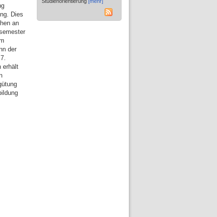
Studienorientierung
[mehr]
ng
ung. Dies
chen an
nsemester
em
nn der
 7.
 erhält
n
gütung
bildung