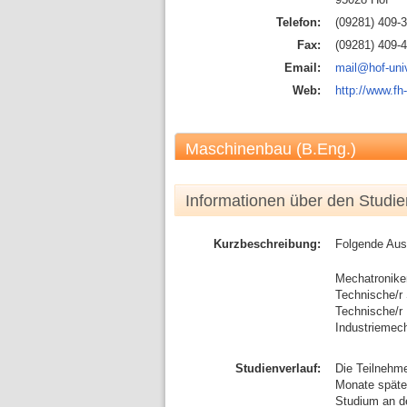
Telefon:
(09281) 409-
Fax:
(09281) 409-
Email:
mail@hof-univ
Web:
http://www.fh
Maschinenbau (B.Eng.)
Informationen über den Studi
Kurzbeschreibung:
Folgende Aus
Mechatronike
Technische/r
Technische/r 
Industriemech
Studienverlauf:
Die Teilnehme
Monate späte
Studium an d