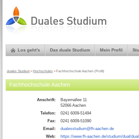
Los geht's
Das duale Studium
Mein Profil
St
duales Studium
>
Hochschulen
>
Fachhochschule Aachen (Profil)
Fachhochschule Aachen
Anschrift:
Bayernallee 11
52066 Aachen
Telefon:
0241 6009-51494
Fax:
0241 6009-51090
Email:
dualesstudium@fh-aachen.de
Web:
https://www.fh-aachen.de/studium/dual/dua