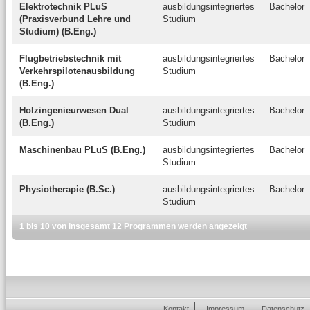
Elektrotechnik PLuS
ausbildungsintegriertes
Bachelor
(Praxisverbund Lehre und
Studium
Studium) (B.Eng.)
Flugbetriebstechnik mit
ausbildungsintegriertes
Bachelor
Verkehrspilotenausbildung
Studium
(B.Eng.)
Holzingenieurwesen Dual
ausbildungsintegriertes
Bachelor
(B.Eng.)
Studium
Maschinenbau PLuS (B.Eng.)
ausbildungsintegriertes
Bachelor
Studium
Physiotherapie (B.Sc.)
ausbildungsintegriertes
Bachelor
Studium
1 bis 10 von insgesamt 12 Programmen werden angezeigt
Kontakt
Impressum
Datenschutz