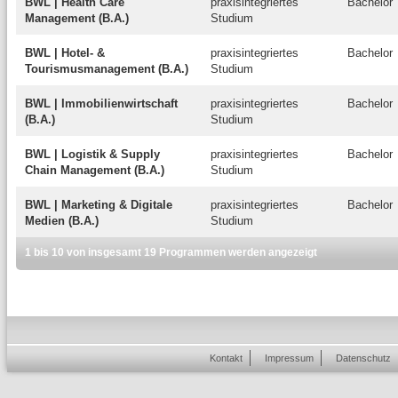
BWL | Health Care
praxisintegriertes
Bachelor
Management (B.A.)
Studium
BWL | Hotel- &
praxisintegriertes
Bachelor
Tourismusmanagement (B.A.)
Studium
BWL | Immobilienwirtschaft
praxisintegriertes
Bachelor
(B.A.)
Studium
BWL | Logistik & Supply
praxisintegriertes
Bachelor
Chain Management (B.A.)
Studium
BWL | Marketing & Digitale
praxisintegriertes
Bachelor
Medien (B.A.)
Studium
1 bis 10 von insgesamt 19 Programmen werden angezeigt
Kontakt
Impressum
Datenschutz