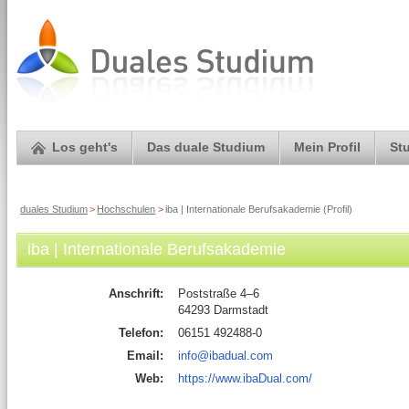
Los geht's
Das duale Studium
Mein Profil
St
duales Studium
>
Hochschulen
>
iba | Internationale Berufsakademie (Profil)
iba | Internationale Berufsakademie
Anschrift:
Poststraße 4–6
64293 Darmstadt
Telefon:
06151 492488-0
Email:
info@ibadual.com
Web:
https://www.ibaDual.com/