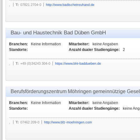
,
T:
07821 2704-0
http://www.badischetreuhand.de
Bau- und Haustechnik Bad Düben GmbH
Branchen:
Keine Information
Mitarbeiter:
keine Angaben
Standorte:
Anzahl dualer Studiengänge:
2
,
T:
+49 (0)34243 304-0
https://www.bht-baddueben.de
Berufsförderungszentrum Möhringen gemeinnützige Gesel
Branchen:
Keine Information
Mitarbeiter:
keine Angaben
Standorte:
Anzahl dualer Studiengänge:
keine An
,
T:
07462 209-0
http://www.bfz-moehringen.com