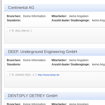
Continental AG
Branchen:
Keine Information
Mitarbeiter:
keine Angaben
Standorte:
Anzahl dualer Studiengänge:
keine An
,
T:
0511 938-01
DEEP. Underground Engineering GmbH
Branchen:
Keine Information
Mitarbeiter:
keine Angaben
Standorte:
Anzahl dualer Studiengänge:
keine An
,
T:
(04403) 9322 - 0
http://www.deep.de
DENTSPLY DETREY GmbH
Branchen:
Keine Information
Mitarbeiter:
keine Angaben