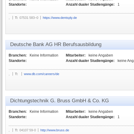
Standorte:
Anzahl dualer Studiengänge:
1
,
T:
07531 583–0
https://www.dentsply.de
Deutsche Bank AG HR Berufsausbildung
Branchen:
Keine Information
Mitarbeiter:
keine Angaben
Standorte:
Anzahl dualer Studiengänge:
keine An
,
T:
www.db.com/careers/de
Dichtungstechnik G. Bruss GmbH & Co. KG
Branchen:
Keine Information
Mitarbeiter:
keine Angaben
Standorte:
Anzahl dualer Studiengänge:
1
,
T:
04107 59-0
http://www.bruss.de