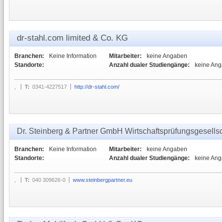
dr-stahl.com limited & Co. KG
Branchen:
Keine Information
Mitarbeiter:
keine Angaben
Standorte:
Anzahl dualer Studiengänge:
keine An
,
T:
0341-4227517
http://dr-stahl.com/
Dr. Steinberg & Partner GmbH Wirtschaftsprüfungsgesellsc
Branchen:
Keine Information
Mitarbeiter:
keine Angaben
Standorte:
Anzahl dualer Studiengänge:
keine An
,
T:
040 309626-0
www.steinbergpartner.eu