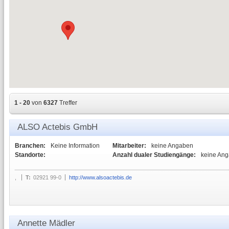
1 - 20
von
6327
Treffer
ALSO Actebis GmbH
Branchen:
Keine Information
Mitarbeiter:
keine Angaben
Standorte:
Anzahl dualer Studiengänge:
keine An
,
T:
02921 99-0
http://www.alsoactebis.de
Annette Mädler