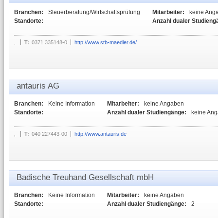
Branchen:
Steuerberatung/Wirtschaftsprüfung
Mitarbeiter:
keine Ang
Standorte:
Anzahl dualer Studieng
,
T:
0371 335148-0
http://www.stb-maedler.de/
antauris AG
Branchen:
Keine Information
Mitarbeiter:
keine Angaben
Standorte:
Anzahl dualer Studiengänge:
keine An
,
T:
040 227443-00
http://www.antauris.de
Badische Treuhand Gesellschaft mbH
Branchen:
Keine Information
Mitarbeiter:
keine Angaben
Standorte:
Anzahl dualer Studiengänge:
2