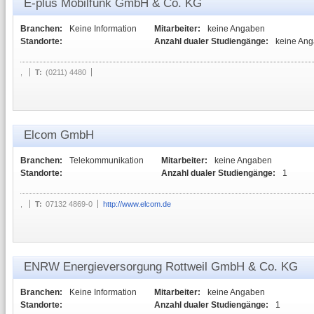
E-plus Mobilfunk GmbH & Co. KG
Branchen:
Keine Information
Mitarbeiter:
keine Angaben
Standorte:
Anzahl dualer Studiengänge:
keine An
,
T:
(0211) 4480
Elcom GmbH
Branchen:
Telekommunikation
Mitarbeiter:
keine Angaben
Standorte:
Anzahl dualer Studiengänge:
1
,
T:
07132 4869-0
http://www.elcom.de
ENRW Energieversorgung Rottweil GmbH & Co. KG
Branchen:
Keine Information
Mitarbeiter:
keine Angaben
Standorte:
Anzahl dualer Studiengänge:
1