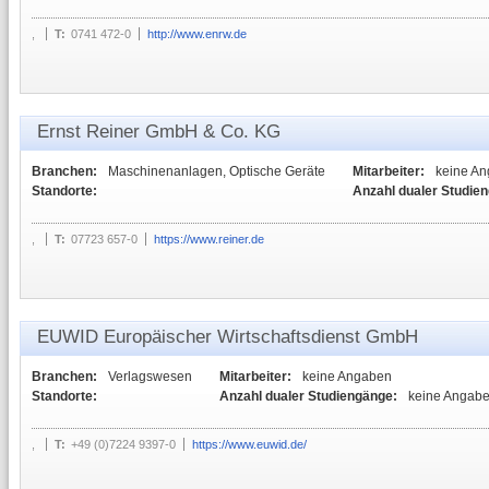
,
T:
0741 472-0
http://www.enrw.de
Ernst Reiner GmbH & Co. KG
Branchen:
Maschinenanlagen, Optische Geräte
Mitarbeiter:
keine A
Standorte:
Anzahl dualer Studie
,
T:
07723 657-0
https://www.reiner.de
EUWID Europäischer Wirtschaftsdienst GmbH
Branchen:
Verlagswesen
Mitarbeiter:
keine Angaben
Standorte:
Anzahl dualer Studiengänge:
keine Angab
,
T:
+49 (0)7224 9397-0
https://www.euwid.de/