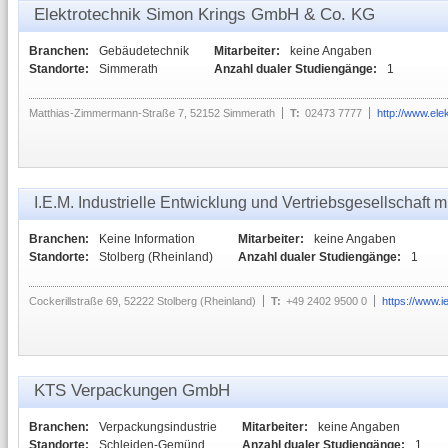
Elektrotechnik Simon Krings GmbH & Co. KG
Branchen:
Gebäudetechnik
Mitarbeiter:
keine Angaben
Standorte:
Simmerath
Anzahl dualer Studiengänge:
1
Matthias-Zimmermann-Straße 7, 52152 Simmerath
T:
02473 7777
http://www.ele
I.E.M. Industrielle Entwicklung und Vertriebsgesellschaft 
Branchen:
Keine Information
Mitarbeiter:
keine Angaben
Standorte:
Stolberg (Rheinland)
Anzahl dualer Studiengänge:
1
Cockerillstraße 69, 52222 Stolberg (Rheinland)
T:
+49 2402 9500 0
https://www.i
KTS Verpackungen GmbH
Branchen:
Verpackungsindustrie
Mitarbeiter:
keine Angaben
Standorte:
Schleiden-Gemünd
Anzahl dualer Studiengänge:
1