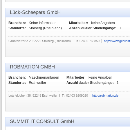
Lück-Scheepers GmbH
Branchen:
Keine Information
Mitarbeiter:
keine Angaben
Standorte:
Stolberg (Rheinland)
Anzahl dualer Studiengänge:
1
Grüntalstraße 2, 52222 Stolberg (Rheinland)
T:
02402 766850
http://www.gerues
ROBMATION GMBH
Branchen:
Maschinenanlagen
Mitarbeiter:
keine Angaben
Standorte:
Eschweiler
Anzahl dualer Studiengänge:
1
Lotzfeldchen 38, 52249 Eschweiler
T:
02403 9209020
http://robmation.de
SUMMIT IT CONSULT GmbH