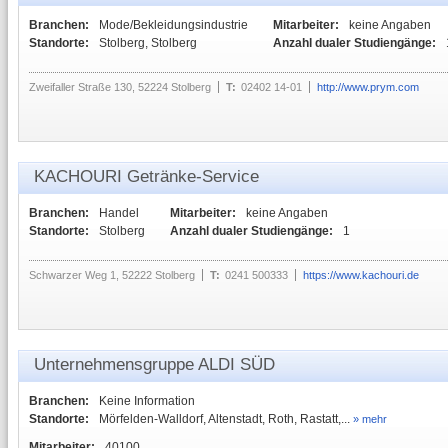
Branchen:
Mode/Bekleidungsindustrie
Mitarbeiter:
keine Angaben
Standorte:
Stolberg, Stolberg
Anzahl dualer Studiengänge:
Zweifaller Straße 130, 52224 Stolberg
T:
02402 14-01
http://www.prym.com
KACHOURI Getränke-Service
Branchen:
Handel
Mitarbeiter:
keine Angaben
Standorte:
Stolberg
Anzahl dualer Studiengänge:
1
Schwarzer Weg 1, 52222 Stolberg
T:
0241 500333
https://www.kachouri.de
Unternehmensgruppe ALDI SÜD
Branchen:
Keine Information
Standorte:
Mörfelden-Walldorf, Altenstadt, Roth, Rastatt,...
» mehr
Mitarbeiter:
40100