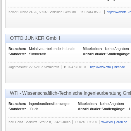
Kölner Straße 24-26, 53937 Schleiden-Gemünd
T:
02444 856-0
http://www.kts-
OTTO JUNKER GmbH
Branchen:
Metallverarbeitende Industrie
Mitarbeiter:
keine Angaben
Standorte:
Simmerath
Anzahl dualer Studiengänge:
Jägerhasustr. 22, 52152 Simmerath
T:
02473 601-0
http://www.otto-junker.de
WTI - Wissenschaftlich-Technische Ingenieurberatung G
Branchen:
Ingenieurdienstleistungen
Mitarbeiter:
keine Angaben
Standorte:
Jülich
Anzahl dualer Studiengänge:
1
Karl-Heinz-Beckurts-Straße 8, 52428 Jülich
T:
02461 933-0
www.wti-juelich.de