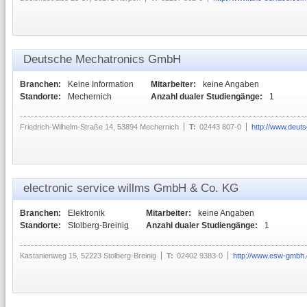
Deutsche Mechatronics GmbH
Branchen:
Keine Information
Mitarbeiter:
keine Angaben
Standorte:
Mechernich
Anzahl dualer Studiengänge:
1
Friedrich-Wilhelm-Straße 14, 53894 Mechernich
T:
02443 807-0
http://www.deut
electronic service willms GmbH & Co. KG
Branchen:
Elektronik
Mitarbeiter:
keine Angaben
Standorte:
Stolberg-Breinig
Anzahl dualer Studiengänge:
1
Kastanienweg 15, 52223 Stolberg-Breinig
T:
02402 9383-0
http://www.esw-gmbh