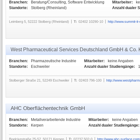
Branchen:
Beratung/Consulting, Software Entwicklung
Mitarbeiter:
ke
Standorte:
Stolberg (Rheinland)
Anzahl dualer 
Leimberg 5, 52222 Stolberg (Rheinland)
T:
02402 10290-10
http://www.summit-it-
West Pharmaceutical Services Deutschland GmbH & Co.
Branchen:
Pharmazeutische Industrie
Mitarbeiter:
keine Angaben
Standorte:
Eschweiler
Anzahl dualer Studiengänge:
Stolberger Straße 21, 52249 Eschweiler
T:
02403 796-100
http://www.westphar
AHC Oberflächentechnik GmbH
Branchen:
Metallverarbeitende Industrie
Mitarbeiter:
keine Angaben
Standorte:
Kerpen
Anzahl dualer Studiengänge:
Boelckestraße 25-57, 50171 Kerpen
T:
02237 502-0
http://www.ahc-surface.com