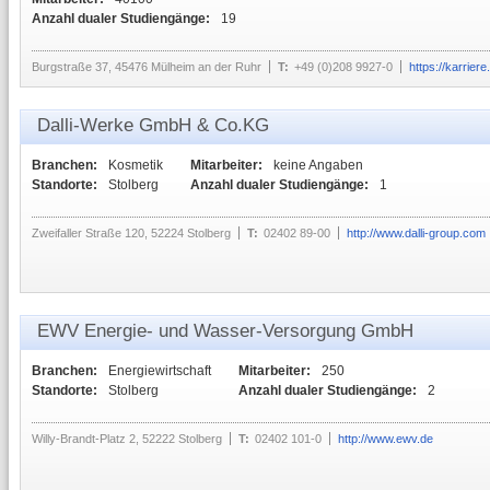
Anzahl dualer Studiengänge:
19
Burgstraße 37, 45476 Mülheim an der Ruhr
T:
+49 (0)208 9927-0
https://karrier
Dalli-Werke GmbH & Co.KG
Branchen:
Kosmetik
Mitarbeiter:
keine Angaben
Standorte:
Stolberg
Anzahl dualer Studiengänge:
1
Zweifaller Straße 120, 52224 Stolberg
T:
02402 89-00
http://www.dalli-group.com
EWV Energie- und Wasser-Versorgung GmbH
Branchen:
Energiewirtschaft
Mitarbeiter:
250
Standorte:
Stolberg
Anzahl dualer Studiengänge:
2
Willy-Brandt-Platz 2, 52222 Stolberg
T:
02402 101-0
http://www.ewv.de