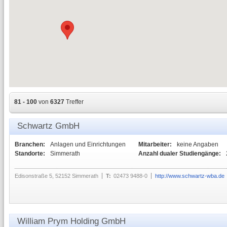
81 - 100
von
6327
Treffer
Schwartz GmbH
Branchen:
Anlagen und Einrichtungen
Mitarbeiter:
keine Angaben
Standorte:
Simmerath
Anzahl dualer Studiengänge:
Edisonstraße 5, 52152 Simmerath
T:
02473 9488-0
http://www.schwartz-wba.de
William Prym Holding GmbH