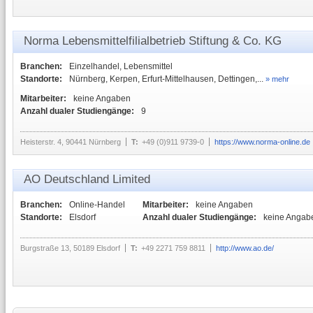
Norma Lebensmittelfilialbetrieb Stiftung & Co. KG
Branchen:
Einzelhandel, Lebensmittel
Standorte:
Nürnberg, Kerpen, Erfurt-Mittelhausen, Dettingen,...
» mehr
Mitarbeiter:
keine Angaben
Anzahl dualer Studiengänge:
9
Heisterstr. 4, 90441 Nürnberg
T:
+49 (0)911 9739-0
https://www.norma-online.de
AO Deutschland Limited
Branchen:
Online-Handel
Mitarbeiter:
keine Angaben
Standorte:
Elsdorf
Anzahl dualer Studiengänge:
keine Angab
Burgstraße 13, 50189 Elsdorf
T:
+49 2271 759 8811
http://www.ao.de/