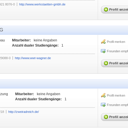
921 8076-0
http://www.werkstaetten-gmbh.de
KG
bau
Mitarbeiter:
keine Angaben
Profil merken
Anzahl dualer Studiengänge:
1
Freunden empf
29088-0
http://www.wwt-wagner.de
tzung
Mitarbeiter:
keine Angaben
Profil merken
Anzahl dualer Studiengänge:
1
Freunden empf
218
http://zweiradreich.de/