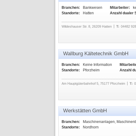
Branchen:
Bankwesen
Mitarbeiter:
k
Standorte:
Hatten
Anzahl dualer 
Wildeshauser Str. 8, 26209 Hatten
T:
04482 92
Wallburg Kältetechnik GmbH
Branchen:
Keine Information
Mitarbeit
Standorte:
Pforzheim
Anzahl d
Am Hauptgüterbahnhof 5, 75177 Pforzheim
T:
0
Werkstätten GmbH
Branchen:
Maschinenanlagen, Maschinen
Standorte:
Nordhorn