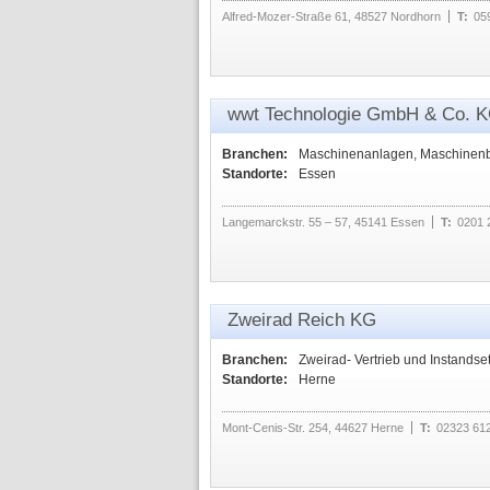
Alfred-Mozer-Straße 61, 48527 Nordhorn
T:
05
wwt Technologie GmbH & Co. 
Branchen:
Maschinenanlagen, Maschinen
Standorte:
Essen
Langemarckstr. 55 – 57, 45141 Essen
T:
0201 
Zweirad Reich KG
Branchen:
Zweirad- Vertrieb und Instandse
Standorte:
Herne
Mont-Cenis-Str. 254, 44627 Herne
T:
02323 61