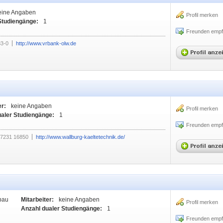
eine Angaben
Profil merken
Studiengänge:
1
Freunden empf
83-0
http://www.vrbank-olw.de
er:
keine Angaben
Profil merken
ualer Studiengänge:
1
Freunden empf
7231 16850
http://www.wallburg-kaeltetechnik.de/
bau
Mitarbeiter:
keine Angaben
Profil merken
Anzahl dualer Studiengänge:
1
Freunden empf