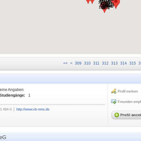
31
25
443
137
105
15
75
65
479
1130
33
11
98
219
178
254
102
3
458
41
198
187
21
4
<<
<
309
310
311
312
313
314
315
3
eine Angaben
Profil merken
 Studiengänge:
1
Freunden empf
1 494-0
http://www.vb-nms.de
 eG