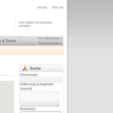
Kontakt
Über uns
Oder einfach mit Facebook
anmelden
Für Unternehmen »
 & Tricks
Für Hochschulen »
Suche
Firmenname
Entfernung zu folgender
Anschrift
Branche(n)