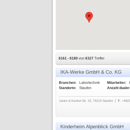
6161 - 6180
von
6327
Treffer
IKA-Werke GmbH & Co. KG
Branchen:
Labortechnik
Mitarbeiter:
Standorte:
Staufen
Anzahl dualer
Janke & Kunkel-Str. 10, 79219 Staufen
T:
+49(0
Kinderheim Alpenblick GmbH