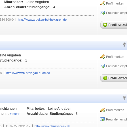
Mitarbeiter:
keine Angaben
Profil merken
Anzahl dualer Studiengänge:
4
Freunden empf
7634 500-0
http://www.arbeiten-bei-hekatron.de
eine Angaben
Profil merken
 Studiengänge:
1
Freunden empf
-0
http://www.vb-breisgau-sued.de
nrichtungen
Mitarbeiter:
keine Angaben
Profil merken
en,...
Anzahl dualer Studiengänge:
3
» mehr
Freunden empf
n
T:
07753 9211-12
http://www.christiani-ev.de