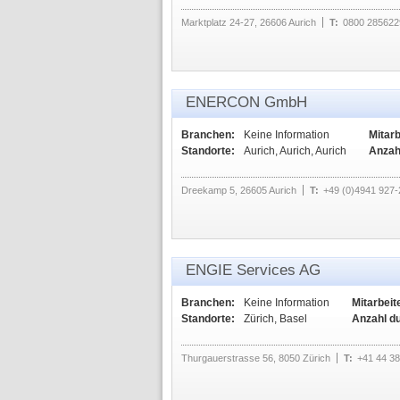
Marktplatz 24-27, 26606 Aurich
T:
0800 285622
ENERCON GmbH
Branchen:
Keine Information
Mitarb
Standorte:
Aurich, Aurich, Aurich
Anzah
Dreekamp 5, 26605 Aurich
T:
+49 (0)4941 927-
ENGIE Services AG
Branchen:
Keine Information
Mitarbeit
Standorte:
Zürich, Basel
Anzahl d
Thurgauerstrasse 56, 8050 Zürich
T:
+41 44 3