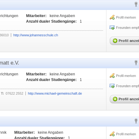
nrichtungen
Mitarbeiter:
keine Angaben
Profil merken
Anzahl dualer Studiengänge:
1
Freunden empf
136010
http://www.johannesschule.ch
att e.V.
nrichtungen
Mitarbeiter:
keine Angaben
Profil merken
Anzahl dualer Studiengänge:
1
Freunden empf
T:
07622 2552
http://www.michael-gemeinschaft.de
hnik
Mitarbeiter:
keine Angaben
Profil merken
Anzahl dualer Studiengänge:
1