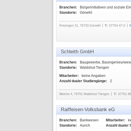
Branchen:
Bürgerinitiativen und soziale Ei
Standorte:
Görwihl
Rotzingen 31, 79733 Görwihl
T:
07754 47-0
h
Schleith GmbH
Branchen:
Baugewerbe, Bauingenieurwesen
Standorte:
Waldshut-Tiengen
Mitarbeiter:
keine Angaben
Anzahl dualer Studiengänge:
2
Bleiche 4, 79761 Waldshut-Tiengen
T:
07751 8
Raiffeisen-Volksbank eG
Branchen:
Bankwesen
Mitarbeiter:
k
Standorte:
Aurich
Anzahl dualer 