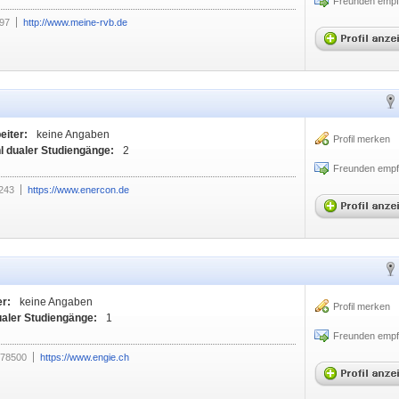
Freunden empf
97
http://www.meine-rvb.de
eiter:
keine Angaben
Profil merken
l dualer Studiengänge:
2
Freunden empf
243
https://www.enercon.de
er:
keine Angaben
Profil merken
ualer Studiengänge:
1
Freunden empf
878500
https://www.engie.ch