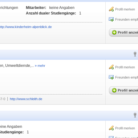
nrichtungen
Mitarbeiter:
keine Angaben
Profil merken
Anzahl dualer Studiengänge:
1
Freunden empf
ttp://www.kinderheim-alpenblick.de
, Umweltdienste,...
» mehr
Profil merken
Freunden empf
87-0
http://www.schleith.de
eine Angaben
Profil merken
Studiengänge:
1