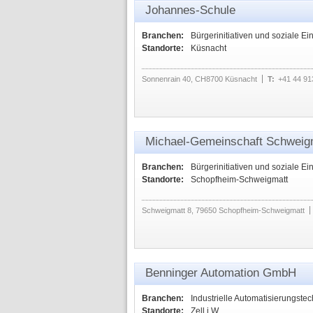
Johannes-Schule
Branchen:
Bürgerinitiativen und soziale Ei
Standorte:
Küsnacht
Sonnenrain 40, CH8700 Küsnacht
T:
+41 44 9
Michael-Gemeinschaft Schweigm
Branchen:
Bürgerinitiativen und soziale Ei
Standorte:
Schopfheim-Schweigmatt
Schweigmatt 8, 79650 Schopfheim-Schweigmatt
Benninger Automation GmbH
Branchen:
Industrielle Automatisierungstec
Standorte:
Zell i.W.