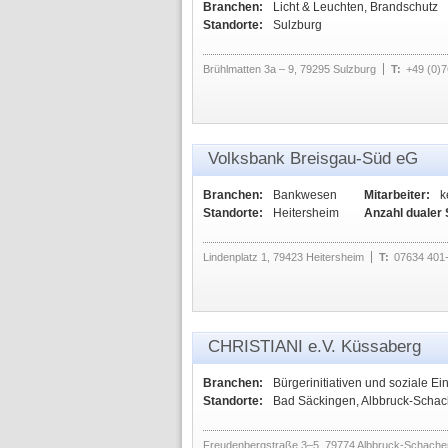
Branchen:
Licht & Leuchten, Brandschutz
Standorte:
Sulzburg
Brühlmatten 3a – 9, 79295 Sulzburg
T:
+49 (0)
Volksbank Breisgau-Süd eG
Branchen:
Bankwesen
Mitarbeiter:
k
Standorte:
Heitersheim
Anzahl dualer
Lindenplatz 1, 79423 Heitersheim
T:
07634 401
CHRISTIANI e.V. Küssaberg
Branchen:
Bürgerinitiativen und soziale Ei
Standorte:
Bad Säckingen, Albbruck-Schach
Freudenbergstraße 3–5, 79774 Albbruck-Schache