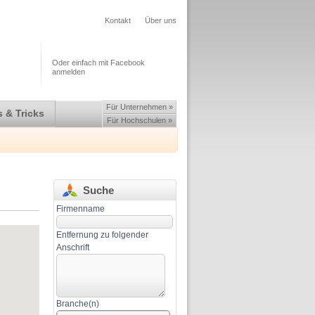
Kontakt
Über uns
Oder einfach mit Facebook
anmelden
Für Unternehmen »
 & Tricks
Für Hochschulen »
Suche
Firmenname
Entfernung zu folgender
Anschrift
Branche(n)