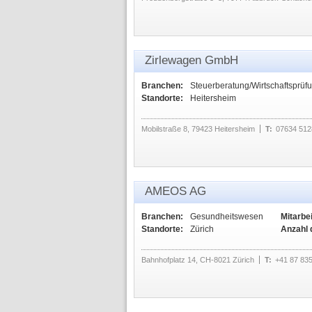
Zirlewagen GmbH
Branchen:
Steuerberatung/Wirtschaftsprüfu
Standorte:
Heitersheim
Mobilstraße 8, 79423 Heitersheim
T:
07634 512
AMEOS AG
Branchen:
Gesundheitswesen
Mitarbei
Standorte:
Zürich
Anzahl 
Bahnhofplatz 14, CH-8021 Zürich
T:
+41 87 83