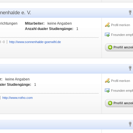
nenhalde e. V.
nrichtungen
Mitarbeiter:
keine Angaben
Profil merken
Anzahl dualer Studiengänge:
1
Freunden empf
 -0
http://www.sonnenhalde-goerwihl.de
r:
keine Angaben
Profil merken
aler Studiengänge:
1
Freunden empf
http://www.rotho.com