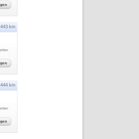
443 km
ehlen
444 km
ehlen