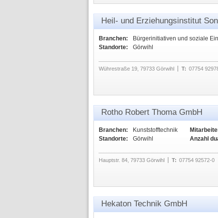
Heil- und Erziehungsinstitut Son
Branchen:
Bürgerinitiativen und soziale Ei
Standorte:
Görwihl
Wührestraße 19, 79733 Görwihl
T:
07754 92978
Rotho Robert Thoma GmbH
Branchen:
Kunststofftechnik
Mitarbeite
Standorte:
Görwihl
Anzahl du
Hauptstr. 84, 79733 Görwihl
T:
07754 92572-0
Hekaton Technik GmbH