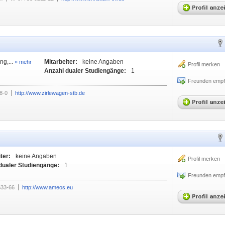
ng,...
Mitarbeiter:
keine Angaben
» mehr
Profil merken
Anzahl dualer Studiengänge:
1
Freunden empf
8-0
http://www.zirlewagen-stb.de
ter:
keine Angaben
Profil merken
dualer Studiengänge:
1
Freunden empf
533-66
http://www.ameos.eu