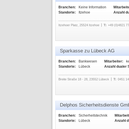
Branchen:
Keine Information
Mitarbeit
Standorte:
Itzehoe
Anzahl d
Itzehoer Platz, 25524 Itzehoe
T:
+49 (0)4821 7
Sparkasse zu Lübeck AG
Branchen:
Bankwesen
Mitarbeiter:
k
Standorte:
Lübeck
Anzahl dualer 
Breite Straße 18 - 28, 23552 Lübeck
T:
0451 1
Delphos Sicherheitsdienste G
Branchen:
Sicherheitstechnik
Mitarbeit
Standorte:
Lübeck
Anzahl d