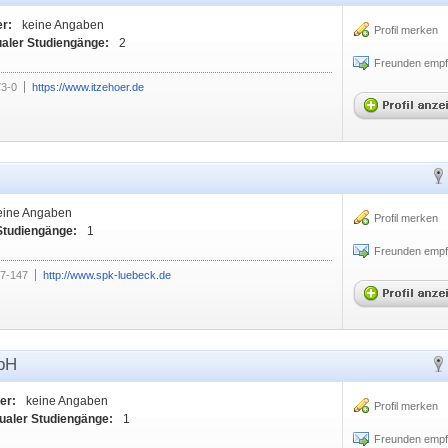
er:
keine Angaben
Profil merken
ualer Studiengänge:
2
Freunden empf
73-0
https://www.itzehoer.de
eine Angaben
Profil merken
Studiengänge:
1
Freunden empf
47-147
http://www.spk-luebeck.de
mbH
er:
keine Angaben
Profil merken
ualer Studiengänge:
1
Freunden empf