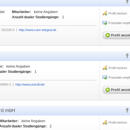
del
Mitarbeiter:
keine Angaben
Profil merken
Anzahl dualer Studiengänge:
1
Freunden empf
 292208-0
http://www.care-integral.de
er:
keine Angaben
Profil merken
ualer Studiengänge:
1
Freunden empf
39890-0
http://www.unizell.de/
ord mbH
Mitarbeiter:
keine Angaben
Profil merken
Anzahl dualer Studiengänge:
2