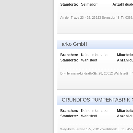
Standorte:
Selmsdorf
Anzahl dual
An der Trave 23 - 25, 23923 Selmsdorf
T:
0388
arko GmbH
Branchen:
Keine Information
Mitarbeit
Standorte:
Wahlstedt
Anzahl d
Dr.-Hermann-Lindrath-Str. 28, 23812 Wahlstedt
GRUNDFOS PUMPENFABRIK
Branchen:
Keine Information
Mitarbeit
Standorte:
Wahlstedt
Anzahl d
Willy-Pelz-Straße 1-5, 23812 Wahlstedt
T:
0455