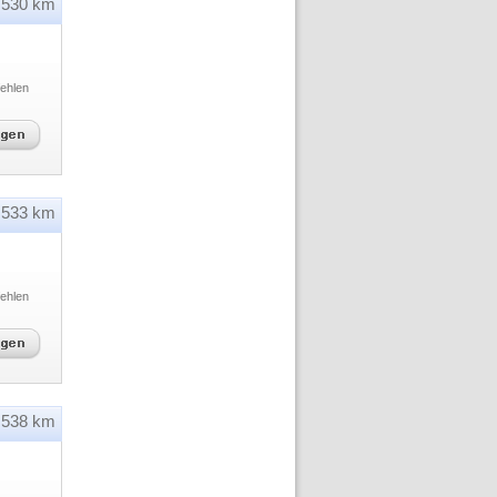
530 km
ehlen
533 km
ehlen
538 km