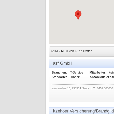
6161 - 6180
von
6327
Treffer
asf GmbH
Branchen:
IT-Service
Mitarbeiter:
kei
Standorte:
Lübeck
Anzahl dualer S
Waisenallee 10, 23556 Lübeck
T:
0451 303030
Itzehoer Versicherung/Brandgi