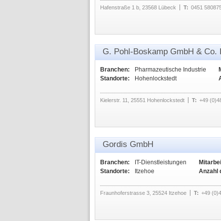
Hafenstraße 1 b, 23568 Lübeck
T:
0451 58087
G. Pohl-Boskamp GmbH & Co.
Branchen:
Pharmazeutische Industrie
Standorte:
Hohenlockstedt
Kielerstr. 11, 25551 Hohenlockstedt
T:
+49 (0)4
Gordis GmbH
Branchen:
IT-Dienstleistungen
Mitarbei
Standorte:
Itzehoe
Anzahl 
Fraunhoferstrasse 3, 25524 Itzehoe
T:
+49 (0)