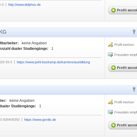
5-0
http://www.delphos.de
 KG
Mitarbeiter:
keine Angaben
Profil merken
Anzahl dualer Studiengänge:
1
Freunden empf
826 59-0
https://www.pohl-boskamp.de/karriere/ausbildung
ter:
keine Angaben
Profil merken
dualer Studiengänge:
1
Freunden empf
40 609409350
https://www.gordis.de