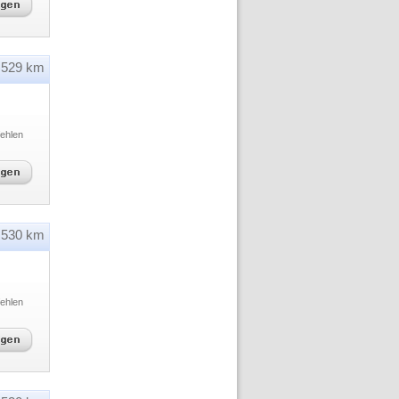
529 km
ehlen
530 km
ehlen