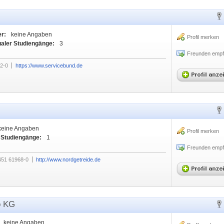
er:
keine Angaben
Profil merken
ualer Studiengänge:
3
Freunden empf
2-0
https://www.servicebund.de
keine Angaben
Profil merken
 Studiengänge:
1
Freunden empf
451 61968-0
http://www.nordgetreide.de
 KG
keine Angaben