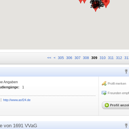
55
12
28
438
136
79
15
67
2
65
471
1130
33
11
98
222
178
254
102
3
459
41
202
187
21
4
<<
<
305
306
307
308
309
310
311
312
31
ne Angaben
Profil merken
tudiengänge:
1
Freunden empf
http://www.asf24.de
lde von 1691 VVaG