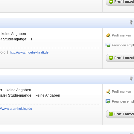
keine Angaben
Profil merken
er Studiengänge:
1
Freunden empf
50-0
http://www.moebel-kraft.de
er:
keine Angaben
Profil merken
ualer Studiengänge:
keine Angaben
Freunden empf
://www.aran-holding.de