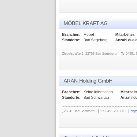
MÖBEL KRAFT AG
Branchen:
Möbel
Mitarbeiter:
Standorte:
Bad Segeberg
Anzahl dual
Ziegelstraße 1, 23795 Bad Segeberg
T:
04551 
ARAN Holding GmbH
Branchen:
Keine Information
Mitarbeit
Standorte:
Bad Schwartau
Anzahl d
, 23611 Bad Schwartau
T:
0451 2001-01
http