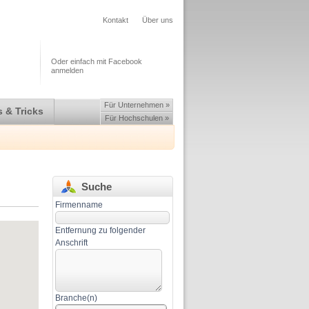
Kontakt
Über uns
Oder einfach mit Facebook
anmelden
Für Unternehmen »
 & Tricks
Für Hochschulen »
Suche
Firmenname
Entfernung zu folgender
Anschrift
Branche(n)