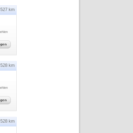
527 km
ehlen
528 km
ehlen
528 km