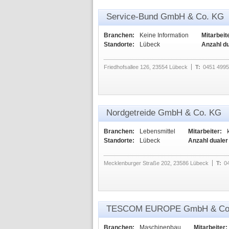
Service-Bund GmbH & Co. KG
Branchen:
Keine Information
Mitarbeit
Standorte:
Lübeck
Anzahl d
Friedhofsallee 126, 23554 Lübeck
T:
0451 4995
Nordgetreide GmbH & Co. KG
Branchen:
Lebensmittel
Mitarbeiter:
Standorte:
Lübeck
Anzahl dualer
Mecklenburger Straße 202, 23586 Lübeck
T:
0
TESCOM EUROPE GmbH & Co
Branchen:
Maschinenbau
Mitarbeiter: