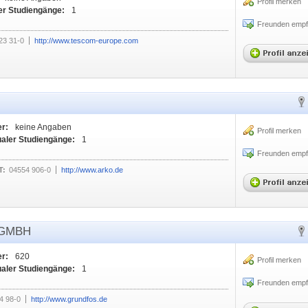
Profil merken
er Studiengänge:
1
Freunden empf
23 31-0
http://www.tescom-europe.com
er:
keine Angaben
Profil merken
ualer Studiengänge:
1
Freunden empf
T:
04554 906-0
http://www.arko.de
 GMBH
er:
620
Profil merken
ualer Studiengänge:
1
Freunden empf
4 98-0
http://www.grundfos.de