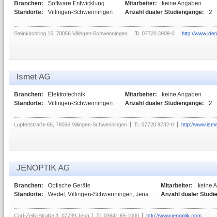
Branchen:
Software Entwicklung
Mitarbeiter:
keine Angaben
Standorte:
Villingen-Schwenningen
Anzahl dualer Studiengänge:
2
Steinkirchring 16, 78056 Villingen-Schwenningen
T:
07720 3909-0
http://www.ide
Ismet AG
Branchen:
Elektrotechnik
Mitarbeiter:
keine Angaben
Standorte:
Villingen-Schwenningen
Anzahl dualer Studiengänge:
2
Lupfenstraße 65, 78056 Villingen-Schwenningen
T:
07720 9732-0
http://www.ism
JENOPTIK AG
Branchen:
Optische Geräte
Mitarbeiter:
keine 
Standorte:
Wedel, Villingen-Schwenningen, Jena
Anzahl dualer Studi
Carl-Zeiß-Straße 1, 07739 Jena
T:
03641 65-1000
http://www.jenoptik.com