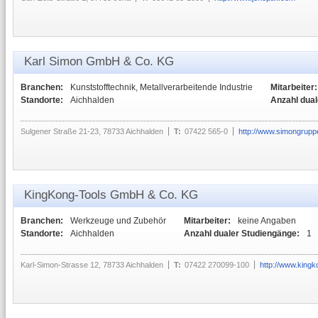
Karl Simon GmbH & Co. KG
Branchen:
Kunststofftechnik, Metallverarbeitende Industrie
Mitarbeiter:
Standorte:
Aichhalden
Anzahl dual
Sulgener Straße 21-23, 78733 Aichhalden
T:
07422 565-0
http://www.simongrupp
KingKong-Tools GmbH & Co. KG
Branchen:
Werkzeuge und Zubehör
Mitarbeiter:
keine Angaben
Standorte:
Aichhalden
Anzahl dualer Studiengänge:
1
Karl-Simon-Strasse 12, 78733 Aichhalden
T:
07422 270099-100
http://www.kingk