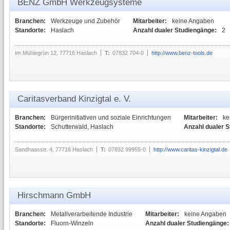
BENZ GmbH Werkzeugsysteme
Branchen:
Werkzeuge und Zubehör
Mitarbeiter:
keine Angaben
Standorte:
Haslach
Anzahl dualer Studiengänge:
2
Im Mühlegrün 12, 77716 Haslach
T:
07832 704-0
http://www.benz-tools.de
Caritasverband Kinzigtal e. V.
Branchen:
Bürgerinitiativen und soziale Einrichtungen
Mitarbeiter:
ke
Standorte:
Schutterwald, Haslach
Anzahl dualer 
Sandhaasstr. 4, 77716 Haslach
T:
07832 99955-0
http://www.caritas-kinzigtal.de
Hirschmann GmbH
Branchen:
Metallverarbeitende Industrie
Mitarbeiter:
keine Angaben
Standorte:
Fluorn-Winzeln
Anzahl dualer Studiengänge: