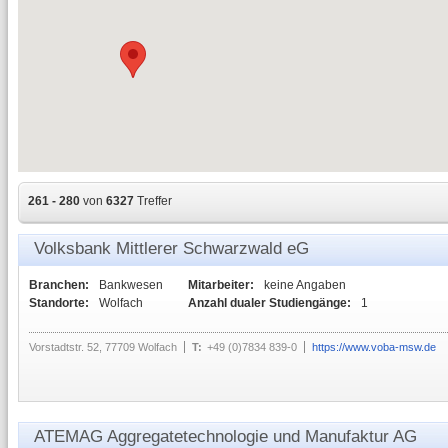
261 - 280
von
6327
Treffer
Volksbank Mittlerer Schwarzwald eG
Branchen:
Bankwesen
Mitarbeiter:
keine Angaben
Standorte:
Wolfach
Anzahl dualer Studiengänge:
1
Vorstadtstr. 52, 77709 Wolfach
T:
+49 (0)7834 839-0
https://www.voba-msw.de
ATEMAG Aggregatetechnologie und Manufaktur AG