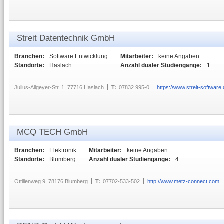
Streit Datentechnik GmbH
Branchen:
Software Entwicklung
Mitarbeiter:
keine Angaben
Standorte:
Haslach
Anzahl dualer Studiengänge:
1
Julius-Allgeyer-Str. 1, 77716 Haslach
T:
07832 995-0
https://www.streit-software.
MCQ TECH GmbH
Branchen:
Elektronik
Mitarbeiter:
keine Angaben
Standorte:
Blumberg
Anzahl dualer Studiengänge:
4
Ottilienweg 9, 78176 Blumberg
T:
07702-533-502
http://www.metz-connect.com