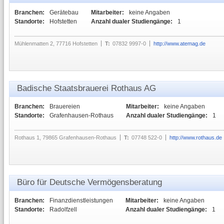
Branchen:
Gerätebau
Mitarbeiter:
keine Angaben
Standorte:
Hofstetten
Anzahl dualer Studiengänge:
1
Mühlenmatten 2, 77716 Hofstetten
T:
07832 9997-0
http://www.atemag.de
Badische Staatsbrauerei Rothaus AG
Branchen:
Brauereien
Mitarbeiter:
keine Angaben
Standorte:
Grafenhausen-Rothaus
Anzahl dualer Studiengänge:
1
Rothaus 1, 79865 Grafenhausen-Rothaus
T:
07748 522-0
http://www.rothaus.de
Büro für Deutsche Vermögensberatung
Branchen:
Finanzdienstleistungen
Mitarbeiter:
keine Angaben
Standorte:
Radolfzell
Anzahl dualer Studiengänge:
1