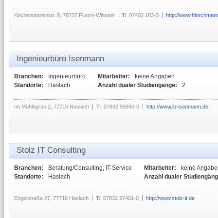
Kirchentannenstr. 9, 78737 Fluorn-Winzeln
T:
07402 183-0
http://www.hirschma
Ingenieurbüro Isenmann
Branchen:
Ingenieurbüro
Mitarbeiter:
keine Angaben
Standorte:
Haslach
Anzahl dualer Studiengänge:
2
Im Mühlegrün 2, 77716 Haslach
T:
07832 99940-0
http://www.ib-isenmann.de
Stolz IT Consulting
Branchen:
Beratung/Consulting, IT-Service
Mitarbeiter:
keine Angabe
Standorte:
Haslach
Anzahl dualer Studiengäng
Engelstraße 27, 77716 Haslach
T:
07832 97401-0
http://www.stolz-it.de