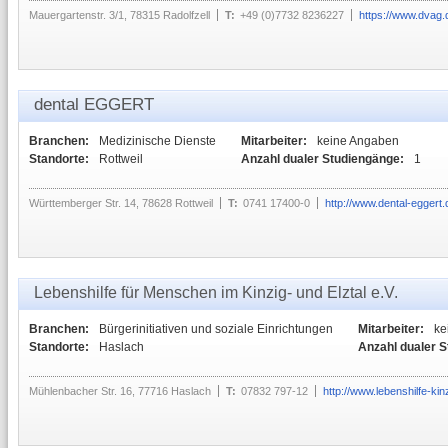
Mauergartenstr. 3/1, 78315 Radolfzell
T:
+49 (0)7732 8236227
https://www.dvag
dental EGGERT
Branchen:
Medizinische Dienste
Mitarbeiter:
keine Angaben
Standorte:
Rottweil
Anzahl dualer Studiengänge:
1
Württemberger Str. 14, 78628 Rottweil
T:
0741 17400-0
http://www.dental-eggert.
Lebenshilfe für Menschen im Kinzig- und Elztal e.V.
Branchen:
Bürgerinitiativen und soziale Einrichtungen
Mitarbeiter:
ke
Standorte:
Haslach
Anzahl dualer 
Mühlenbacher Str. 16, 77716 Haslach
T:
07832 797-12
http://www.lebenshilfe-kinz