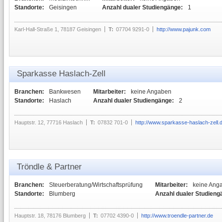
Standorte:
Geisingen
Anzahl dualer Studiengänge:
1
Karl-Hall-Straße 1, 78187 Geisingen
T:
07704 9291-0
http://www.pajunk.com
Sparkasse Haslach-Zell
Branchen:
Bankwesen
Mitarbeiter:
keine Angaben
Standorte:
Haslach
Anzahl dualer Studiengänge:
2
Hauptstr. 12, 77716 Haslach
T:
07832 701-0
http://www.sparkasse-haslach-zell.
Tröndle & Partner
Branchen:
Steuerberatung/Wirtschaftsprüfung
Mitarbeiter:
keine Ang
Standorte:
Blumberg
Anzahl dualer Studieng
Hauptstr. 18, 78176 Blumberg
T:
07702 4390-0
http://www.troendle-partner.de