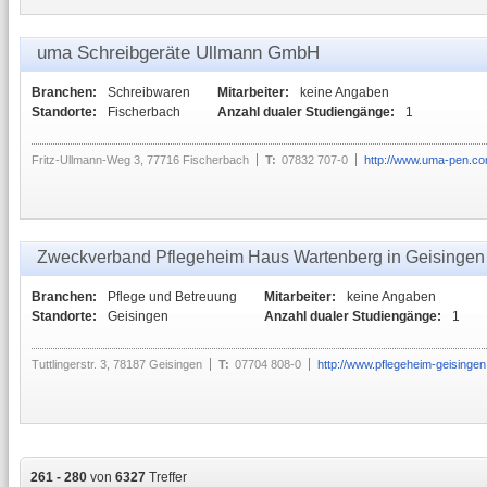
uma Schreibgeräte Ullmann GmbH
Branchen:
Schreibwaren
Mitarbeiter:
keine Angaben
Standorte:
Fischerbach
Anzahl dualer Studiengänge:
1
Fritz-Ullmann-Weg 3, 77716 Fischerbach
T:
07832 707-0
http://www.uma-pen.c
Zweckverband Pflegeheim Haus Wartenberg in Geisingen
Branchen:
Pflege und Betreuung
Mitarbeiter:
keine Angaben
Standorte:
Geisingen
Anzahl dualer Studiengänge:
1
Tuttlingerstr. 3, 78187 Geisingen
T:
07704 808-0
http://www.pflegeheim-geisingen
261 - 280
von
6327
Treffer