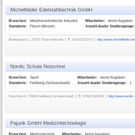
Michelfelder Edelstahltechnik GmbH
Branchen:
Metallverarbeitende Industrie
Mitarbeiter:
keine Angaben
Standorte:
Fluorn-Winzeln
Anzahl dualer Studiengänge:
Breitestraße 1, 78737 Fluorn-Winzeln
T:
07402 9210-0
http://www.michelfelder.de
Nordic Schule Notschrei
Branchen:
Sport
Mitarbeiter:
keine Angaben
Standorte:
Feldberg (Schwarzwald)
Anzahl dualer Studiengänge:
1
Passhöhe 6, 79868 Feldberg (Schwarzwald)
T:
07602 920149
http://www.nordic
Pajunk GmbH Medizintechnologie
Branchen:
Medizintechnik
Mitarbeiter:
keine Angaben