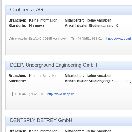
Continental AG
Branchen:
Keine Information
Mitarbeiter:
keine Angaben
Standorte:
Hannover
Anzahl dualer Studiengänge:
3
Vahrenwalder Straße 9, 30165 Hannover
T:
+49 (0)511 938-01
https://www.conti
DEEP. Underground Engineering GmbH
Branchen:
Keine Information
Mitarbeiter:
keine Angaben
Standorte:
Anzahl dualer Studiengänge:
keine An
,
T:
(04403) 9322 - 0
http://www.deep.de
DENTSPLY DETREY GmbH
Branchen:
Keine Information
Mitarbeiter:
keine Angaben