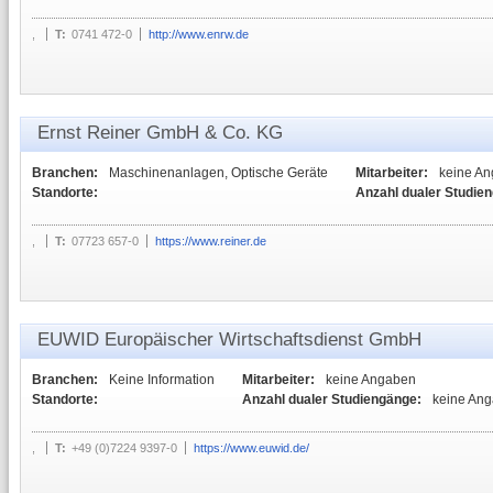
,
T:
0741 472-0
http://www.enrw.de
Ernst Reiner GmbH & Co. KG
Branchen:
Maschinenanlagen, Optische Geräte
Mitarbeiter:
keine A
Standorte:
Anzahl dualer Studie
,
T:
07723 657-0
https://www.reiner.de
EUWID Europäischer Wirtschaftsdienst GmbH
Branchen:
Keine Information
Mitarbeiter:
keine Angaben
Standorte:
Anzahl dualer Studiengänge:
keine An
,
T:
+49 (0)7224 9397-0
https://www.euwid.de/