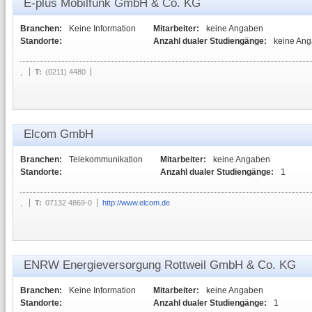
E-plus Mobilfunk GmbH & Co. KG
Branchen:
Keine Information
Mitarbeiter:
keine Angaben
Standorte:
Anzahl dualer Studiengänge:
keine An
,
T:
(0211) 4480
Elcom GmbH
Branchen:
Telekommunikation
Mitarbeiter:
keine Angaben
Standorte:
Anzahl dualer Studiengänge:
1
,
T:
07132 4869-0
http://www.elcom.de
ENRW Energieversorgung Rottweil GmbH & Co. KG
Branchen:
Keine Information
Mitarbeiter:
keine Angaben
Standorte:
Anzahl dualer Studiengänge:
1