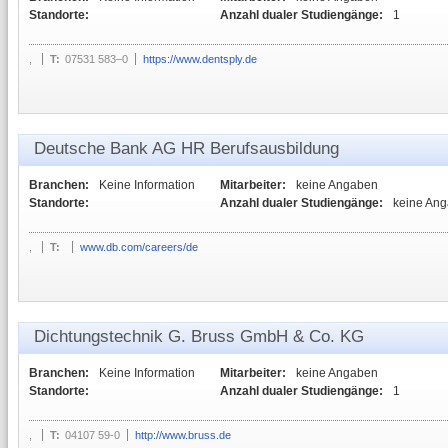
Standorte:
Anzahl dualer Studiengänge:
1
,
T:
07531 583–0
https://www.dentsply.de
Deutsche Bank AG HR Berufsausbildung
Branchen:
Keine Information
Mitarbeiter:
keine Angaben
Standorte:
Anzahl dualer Studiengänge:
keine An
,
T:
www.db.com/careers/de
Dichtungstechnik G. Bruss GmbH & Co. KG
Branchen:
Keine Information
Mitarbeiter:
keine Angaben
Standorte:
Anzahl dualer Studiengänge:
1
,
T:
04107 59-0
http://www.bruss.de