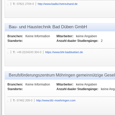
,
T:
07821 2704-0
http://www.badischetreuhand.de
Bau- und Haustechnik Bad Düben GmbH
Branchen:
Keine Information
Mitarbeiter:
keine Angaben
Standorte:
Anzahl dualer Studiengänge:
2
,
T:
+49 (0)34243 304-0
https://www.bht-baddueben.de
Berufsförderungszentrum Möhringen gemeinnützige Gesel
Branchen:
Keine Information
Mitarbeiter:
keine Angaben
Standorte:
Anzahl dualer Studiengänge:
keine An
,
T:
07462 209-0
http://www.bfz-moehringen.com