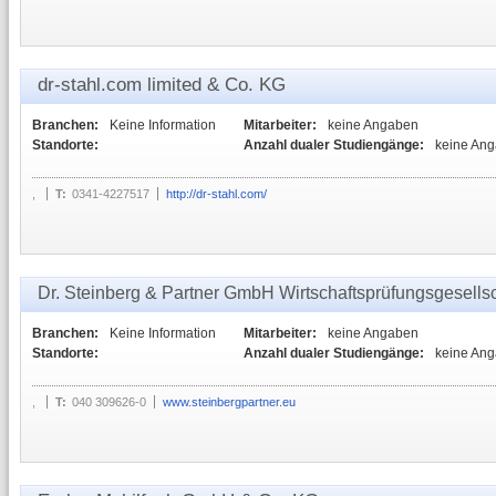
dr-stahl.com limited & Co. KG
Branchen:
Keine Information
Mitarbeiter:
keine Angaben
Standorte:
Anzahl dualer Studiengänge:
keine An
,
T:
0341-4227517
http://dr-stahl.com/
Dr. Steinberg & Partner GmbH Wirtschaftsprüfungsgesellsc
Branchen:
Keine Information
Mitarbeiter:
keine Angaben
Standorte:
Anzahl dualer Studiengänge:
keine An
,
T:
040 309626-0
www.steinbergpartner.eu