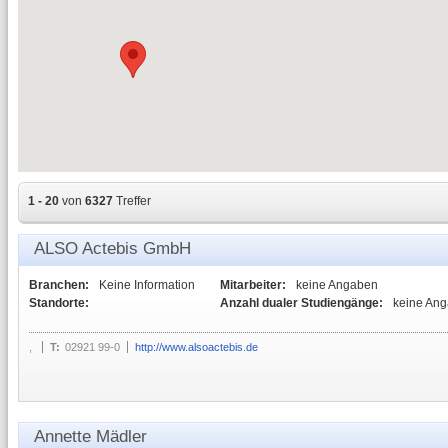
1 - 20
von
6327
Treffer
ALSO Actebis GmbH
Branchen:
Keine Information
Mitarbeiter:
keine Angaben
Standorte:
Anzahl dualer Studiengänge:
keine An
,
T:
02921 99-0
http://www.alsoactebis.de
Annette Mädler