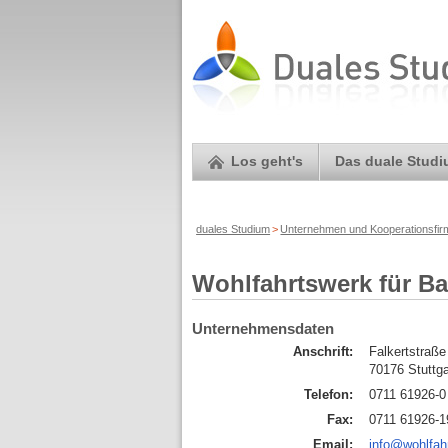
Los geht's
Das duale Stud
duales Studium
>
Unternehmen und Kooperationsfi
Wohlfahrtswerk für B
Unternehmensdaten
Anschrift:
Falkertstraße
70176 Stuttga
Telefon:
0711 61926-0
Fax:
0711 61926-1
Email:
info@wohlfah