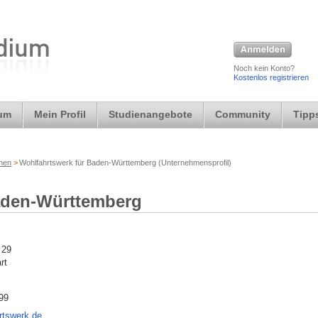
Noch kein Konto?
Kostenlos registrieren
ium
Mein Profil
Studienangebote
Community
Tipps
rmen
>
Wohlfahrtswerk für Baden-Württemberg (Unternehmensprofil)
aden-Württemberg
 29
rt
99
rtswerk.de