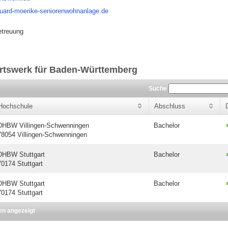
duard-moerike-seniorenwohnanlage.de
etreuung
rtswerk für Baden-Württemberg
Suche
Hochschule
Abschluss
DHBW Villingen-Schwenningen
Bachelor
78054 Villingen-Schwenningen
DHBW Stuttgart
Bachelor
70174 Stuttgart
DHBW Stuttgart
Bachelor
70174 Stuttgart
en angezeigt