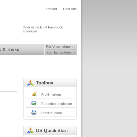
Kontakt
Über uns
Oder einfach mit Facebook
anmelden
Für Unternehmen »
 & Tricks
Für Hochschulen »
Toolbox
Profil merken
Freunden empfehlen
Profil drucken
DS Quick Start