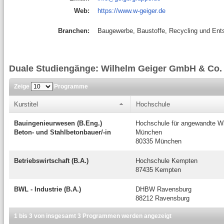
Web:
https://www.w-geiger.de
Branchen:
Baugewerbe, Baustoffe, Recycling und Ent
Duale Studiengänge: Wilhelm Geiger GmbH & Co.
Zeige
Programme
Kurstitel
Hochschule
Bauingenieurwesen (B.Eng.)
Hochschule für angewandte W
Beton- und Stahlbetonbauer/-in
München
80335 München
Betriebswirtschaft (B.A.)
Hochschule Kempten
87435 Kempten
BWL - Industrie (B.A.)
DHBW Ravensburg
88212 Ravensburg
1 bis 3 von insgesamt 3 Programmen werden angezeigt