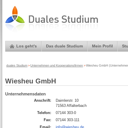
Los geht's
Das duale Studium
Mein Profil
St
duales Studium
>
Unternehmen und Kooperationsfirmen
>
Wiesheu GmbH (Unternehmens
Wiesheu GmbH
Unternehmensdaten
Anschrift:
Daimlerstr. 10
71563 Affalterbach
Telefon:
07144 303-0
Fax:
07144 303-111
Email:
info@wiesheu.de