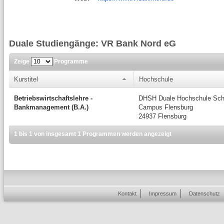
Duale Studiengänge: VR Bank Nord eG
Zeige
Programme
Kurstitel
Hochschule
Betriebswirtschaftslehre -
DHSH Duale Hochschule Schl
Bankmanagement (B.A.)
Campus Flensburg
24937 Flensburg
1 bis 1 von insgesamt 1 Programmen werden angezeigt
Kontakt
Impressum
Datenschutz