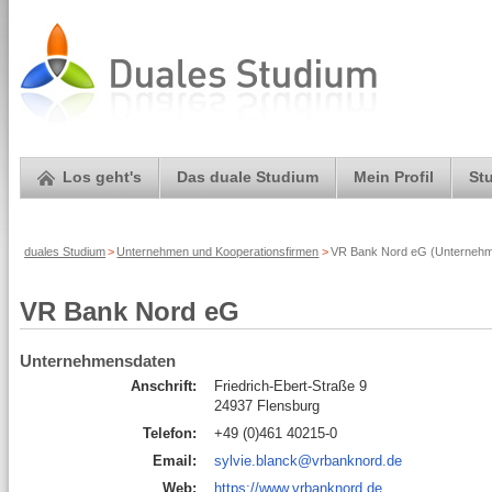
Los geht's
Das duale Studium
Mein Profil
St
duales Studium
>
Unternehmen und Kooperationsfirmen
>
VR Bank Nord eG (Unternehme
VR Bank Nord eG
Unternehmensdaten
Anschrift:
Friedrich-Ebert-Straße 9
24937 Flensburg
Telefon:
+49 (0)461 40215-0
Email:
sylvie.blanck@vrbanknord.de
Web:
https://www.vrbanknord.de