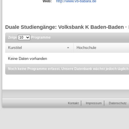
Web:
http://www.vb-babara.de
Duale Studiengänge: Volksbank K Baden-Baden · 
Zeige
Programme
Kurstitel
Hochschule
Keine Daten vorhanden
Noch keine Programme erfasst. Unsere Datenbank wächst jedoch täglich
Kontakt
Impressum
Datenschutz