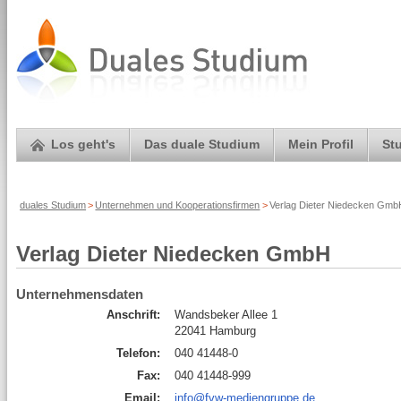
Los geht's
Das duale Studium
Mein Profil
St
duales Studium
>
Unternehmen und Kooperationsfirmen
>
Verlag Dieter Niedecken Gmb
Verlag Dieter Niedecken GmbH
Unternehmensdaten
Anschrift:
Wandsbeker Allee 1
22041 Hamburg
Telefon:
040 41448-0
Fax:
040 41448-999
Email:
info@fvw-mediengruppe.de