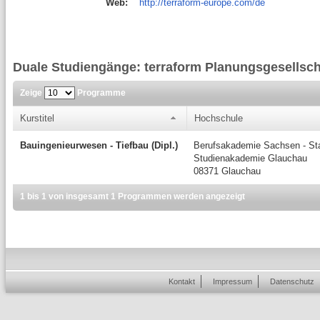
Web:
http://terraform-europe.com/de
Duale Studiengänge: terraform Planungsgesellsc
Zeige
Programme
Kurstitel
Hochschule
Bauingenieurwesen - Tiefbau (Dipl.)
Berufsakademie Sachsen - Sta
Studienakademie Glauchau
08371 Glauchau
1 bis 1 von insgesamt 1 Programmen werden angezeigt
Kontakt
Impressum
Datenschutz