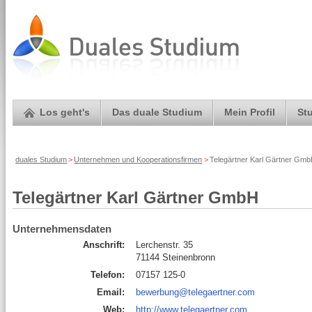
Los geht's
Das duale Studium
Mein Profil
St
duales Studium
>
Unternehmen und Kooperationsfirmen
>
Telegärtner Karl Gärtner Gmb
Telegärtner Karl Gärtner GmbH
Unternehmensdaten
Anschrift:
Lerchenstr. 35
71144 Steinenbronn
Telefon:
07157 125-0
Email:
bewerbung@telegaertner.com
Web:
http://www.telegaertner.com