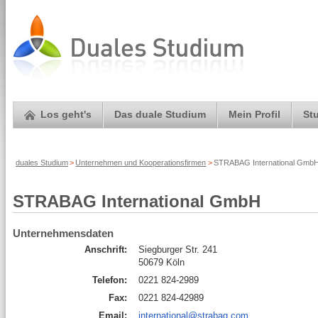
Los geht's
Das duale Studium
Mein Profil
St
duales Studium
>
Unternehmen und Kooperationsfirmen
>
STRABAG International GmbH 
STRABAG International GmbH
Unternehmensdaten
Anschrift:
Siegburger Str. 241
50679 Köln
Telefon:
0221 824-2989
Fax:
0221 824-42989
Email:
international@strabag.com