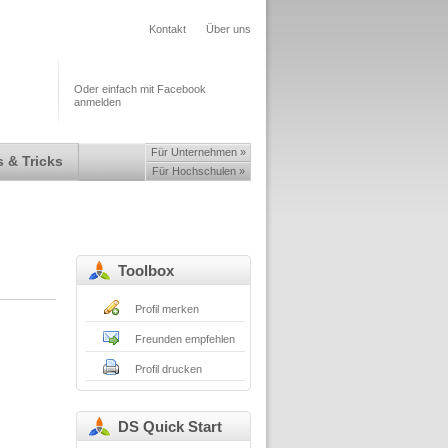
Kontakt
Über uns
Oder einfach mit Facebook
anmelden
Für Unternehmen »
 & Tricks
Für Hochschulen »
Toolbox
Profil merken
Freunden empfehlen
Profil drucken
DS Quick Start