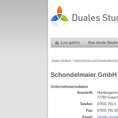
Los geht's
Das duale Stud
duales Studium
>
Unternehmen und Kooperationsfi
Schondelmaier GmbH 
Unternehmensdaten
Anschrift:
Hornbergerstr
77793 Gutac
Telefon:
07833 791-0
Fax:
07833 791-20
Email:
info@schonde