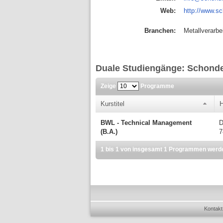
Web:
http://www.s
Branchen:
Metallverarbe
Duale Studiengänge: Schond
Zeige
Programme
Kurstitel
H
BWL - Technical Management
D
(B.A.)
7
1 bis 1 von insgesamt 1 Programmen werd
Kontakt