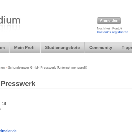
Noch kein Konto?
Kostenlos registrieren
ium
Mein Profil
Studienangebote
Community
Tipps
rmen
>
Schondelmaier GmbH Presswerk (Unternehmensprofil)
Presswerk
. 18
h
lmaier.de