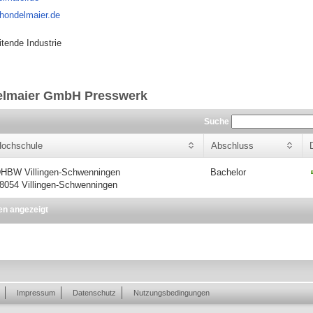
chondelmaier.de
itende Industrie
elmaier GmbH Presswerk
Suche
ochschule
Abschluss
HBW Villingen-Schwenningen
Bachelor
8054 Villingen-Schwenningen
en angezeigt
Impressum
Datenschutz
Nutzungsbedingungen