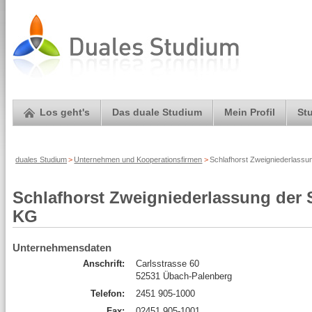
Los geht's
Das duale Studium
Mein Profil
St
duales Studium
>
Unternehmen und Kooperationsfirmen
>
Schlafhorst Zweigniederlass
Schlafhorst Zweigniederlassung der
KG
Unternehmensdaten
Anschrift:
Carlsstrasse 60
52531 Übach-Palenberg
Telefon:
2451 905-1000
Fax:
02451 905-1001