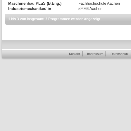
Maschinenbau PLuS (B.Eng.)
Fachhochschule Aachen
Industriemechaniker/-in
52066 Aachen
1 bis 3 von insgesamt 3 Programmen werden angezeigt
Kontakt
Impressum
Datenschutz