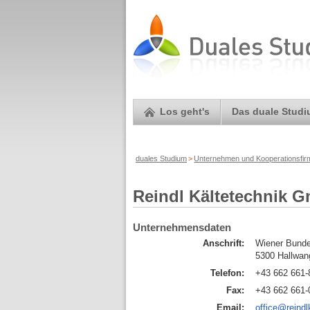
Los geht's
Das duale Stud
duales Studium
>
Unternehmen und Kooperationsfi
Reindl Kältetechnik 
Unternehmensdaten
Anschrift:
Wiener Bunde
5300 Hallwan
Telefon:
+43 662 661-
Fax:
+43 662 661-
Email:
office@reindl