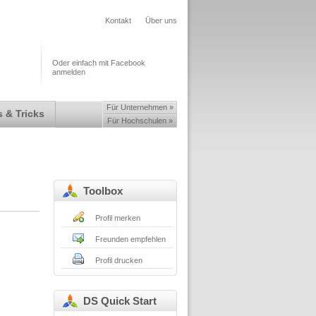
Kontakt
Über uns
Oder einfach mit Facebook
anmelden
Für Unternehmen »
 & Tricks
Für Hochschulen »
Toolbox
Profil merken
Freunden empfehlen
Profil drucken
DS Quick Start