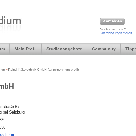
Noch kein Konto?
Kostenlos registrieren
ium
Mein Profil
Studienangebote
Community
Tipps
rmen
>
Reindl Kältetechnik GmbH (Unternehmensprofil)
GmbH
sstraße 67
g bei Salzburg
839
058
kaelte.at