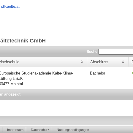
ndlkaelte.at
Kältetechnik GmbH
Suche
Hochschule
Abschluss
Europäische Studienakademie Kälte-Klima-
Bachelor
Lüftung ESaK
63477 Maintal
en angezeigt
Impressum
Datenschutz
Nutzungsbedingungen