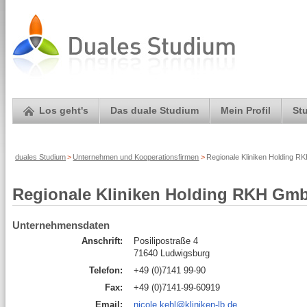
Los geht's
Das duale Studium
Mein Profil
St
duales Studium
>
Unternehmen und Kooperationsfirmen
>
Regionale Kliniken Holding R
Regionale Kliniken Holding RKH Gm
Unternehmensdaten
Anschrift:
Posilipostraße 4
71640 Ludwigsburg
Telefon:
+49 (0)7141 99-90
Fax:
+49 (0)7141-99-60919
Email:
nicole.kehl@kliniken-lb.de