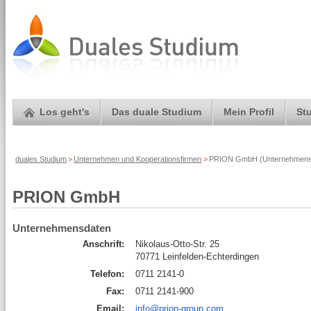
Los geht's
Das duale Studium
Mein Profil
St
duales Studium
>
Unternehmen und Kooperationsfirmen
>
PRION GmbH (Unternehmensp
PRION GmbH
Unternehmensdaten
Anschrift:
Nikolaus-Otto-Str. 25
70771 Leinfelden-Echterdingen
Telefon:
0711 2141-0
Fax:
0711 2141-900
Email:
info@prion-group.com