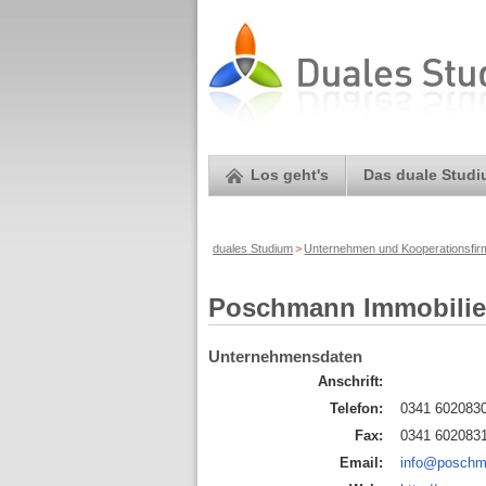
Los geht's
Das duale Stud
duales Studium
>
Unternehmen und Kooperationsfi
Poschmann Immobili
Unternehmensdaten
Anschrift:
Telefon:
0341 602083
Fax:
0341 602083
Email:
info@poschm