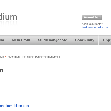
Noch kein Konto?
Kostenlos registrieren
ium
Mein Profil
Studienangebote
Community
Tipps
rmen
>
Poschmann Immobilien (Unternehmensprofil)
en
0
1
ann-immobilien.com