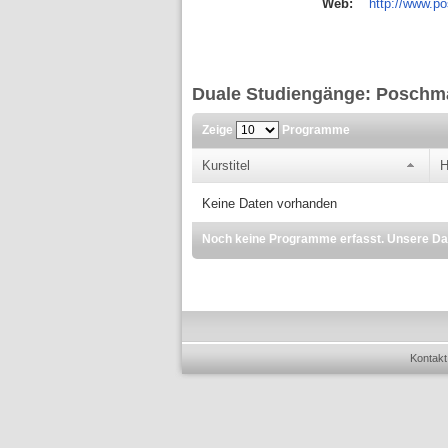
Web:
http://www.p
Duale Studiengänge: Poschm
Zeige
Programme
Kurstitel
H
Keine Daten vorhanden
Noch keine Programme erfasst. Unsere Dat
Kontakt