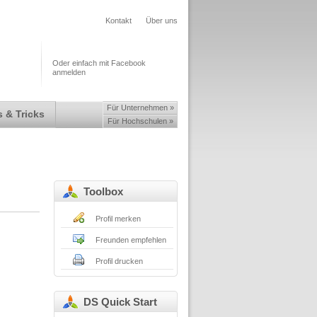
Kontakt
Über uns
Oder einfach mit Facebook
anmelden
Für Unternehmen »
 & Tricks
Für Hochschulen »
Toolbox
Profil merken
Freunden empfehlen
Profil drucken
DS Quick Start