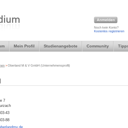
Noch kein Konto?
Kostenlos registrieren
ium
Mein Profil
Studienangebote
Community
Tipps
rmen
>
Oberland M & V GmbH (Unternehmensprofil)
H
e 7
urzach
303-43
303-88
berlandmv.de