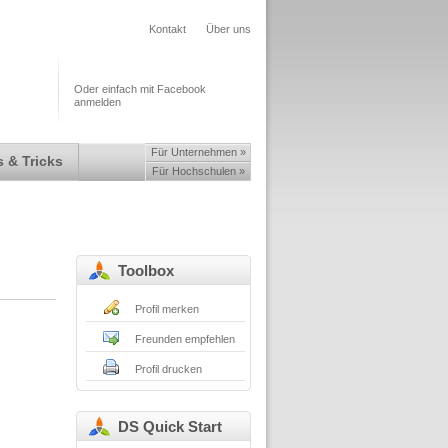
Kontakt
Über uns
Oder einfach mit Facebook
anmelden
Für Unternehmen »
 & Tricks
Für Hochschulen »
Toolbox
Profil merken
Freunden empfehlen
Profil drucken
DS Quick Start