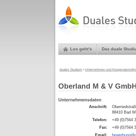
Los geht's
Das duale Stud
duales Studium
>
Unternehmen und Kooperationsfi
Oberland M & V Gmb
Unternehmensdaten
Anschrift:
Oberriedstraß
88410 Bad W
Telefon:
+49 (0)7564 
Fax:
+49 (0)7564 
Email:
bewerbung@o