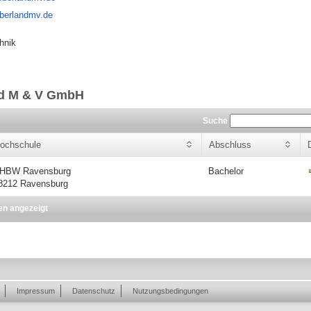
oberlandmv.de
hnik
nd M & V GmbH
Suche
ochschule
Abschluss
HBW Ravensburg
Bachelor
8212 Ravensburg
en angezeigt
Impressum
Datenschutz
Nutzungsbedingungen