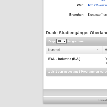
Web:
https://www.
Branchen:
Kunststofftec
Duale Studiengänge: Oberla
Zeige
Programme
Kurstitel
H
BWL - Industrie (B.A.)
D
8
1 bis 1 von insgesamt 1 Programmen werd
Kontakt