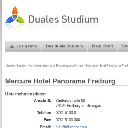
Los geht's
Das duale Studium
Mein Profil
St
duales Studium
>
Unternehmen und Kooperationsfirmen
>
Mercure Hotel Panorama Freib
Mercure Hotel Panorama Freiburg
Unternehmensdaten
Anschrift:
Wintererstraße 89
79104 Freiburg im Breisgau
Telefon:
0761 5103-0
Fax:
0761 5103-300
Email:
H1128@accor.com