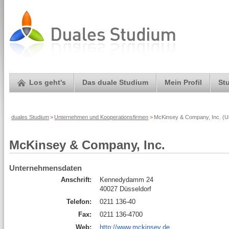
Los geht's
Das duale Studium
Mein Profil
St
duales Studium
>
Unternehmen und Kooperationsfirmen
>
McKinsey & Company, Inc. (U
McKinsey & Company, Inc.
Unternehmensdaten
Anschrift:
Kennedydamm 24
40027 Düsseldorf
Telefon:
0211 136-40
Fax:
0211 136-4700
Web:
http://www.mckinsey.de