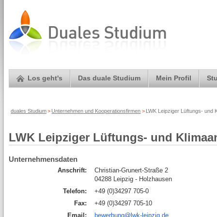
Los geht's
Das duale Studium
Mein Profil
St
duales Studium
>
Unternehmen und Kooperationsfirmen
>
LWK Leipziger Lüftungs- und
LWK Leipziger Lüftungs- und Klima
Unternehmensdaten
Anschrift:
Christian-Grunert-Straße 2
04288 Leipzig - Holzhausen
Telefon:
+49 (0)34297 705-0
Fax:
+49 (0)34297 705-10
Email:
bewerbung@lwk-leipzig.de