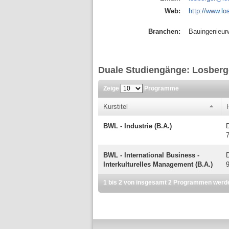
Web:
http://www.lo
Branchen:
Bauingenieurw
Duale Studiengänge: Losber
Zeige
Programme
Kurstitel
BWL - Industrie (B.A.)
BWL - International Business -
Interkulturelles Management (B.A.)
1 bis 2 von insgesamt 2 Programmen werd