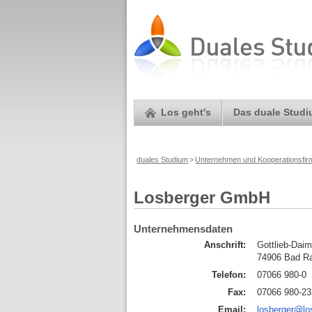
Los geht's
Das duale Stud
duales Studium
>
Unternehmen und Kooperationsfi
Losberger GmbH
Unternehmensdaten
Anschrift:
Gottlieb-Daim
74906 Bad Ra
Telefon:
07066 980-0
Fax:
07066 980-23
Email:
losberger@lo