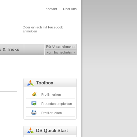
Kontakt
Über uns
Oder einfach mit Facebook
anmelden
Für Unternehmen »
 & Tricks
Für Hochschulen »
Toolbox
Profil merken
Freunden empfehlen
Profil drucken
DS Quick Start