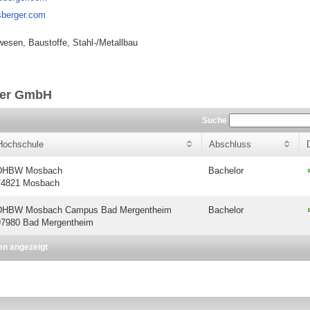
sberger.com
esen, Baustoffe, Stahl-/Metallbau
ger GmbH
Suche
Hochschule
Abschluss
DHBW Mosbach
Bachelor
74821 Mosbach
DHBW Mosbach Campus Bad Mergentheim
Bachelor
97980 Bad Mergentheim
en angezeigt