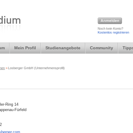
Noch kein Konto?
Kostenlos registrieren
ium
Mein Profil
Studienangebote
Community
Tipps
rmen
>
Losberger GmbH (Unternehmensprofil)
ler-Ring 14
ppenau-Fürfeld
2
sberger.com